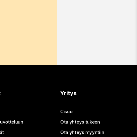
t
Yritys
Cisco
neuvotteluun
Ota yhteys tukeen
it
Ota yhteys myyntiin