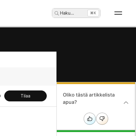
Haku
...
⌘K
Oliko tästä artikkelista
Tilaa
apua?