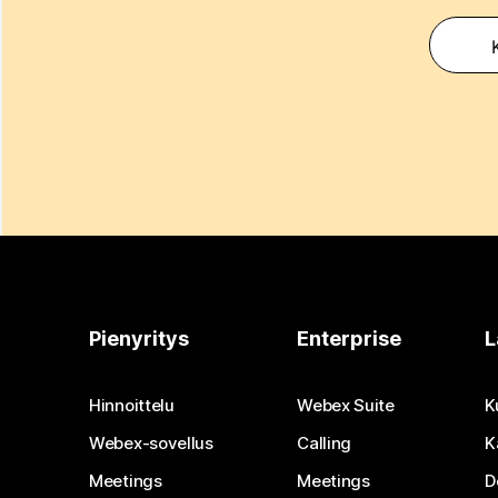
K
Pienyritys
Enterprise
L
Hinnoittelu
Webex Suite
K
Webex-sovellus
Calling
K
Meetings
Meetings
D