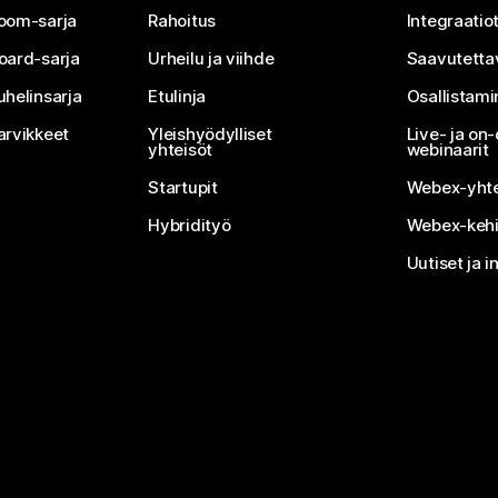
oom-sarja
Rahoitus
Integraatio
oard-sarja
Urheilu ja viihde
Saavutetta
uhelinsarja
Etulinja
Osallistam
arvikkeet
Yleishyödylliset
Live- ja o
yhteisöt
webinaarit
Startupit
Webex-yhte
Hybridityö
Webex-kehi
Uutiset ja i