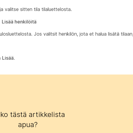
a valitse sitten tila tilaluettelosta.
Lisää henkilöitä
ulosluettelosta. Jos valitsit henkilön, jota et halua lisätä tilaa
a
Lisää
.
iko tästä artikkelista
apua?