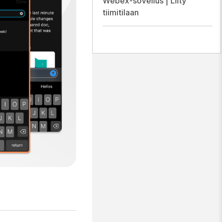
Webex-sovellus | Liity
tiimitilaan