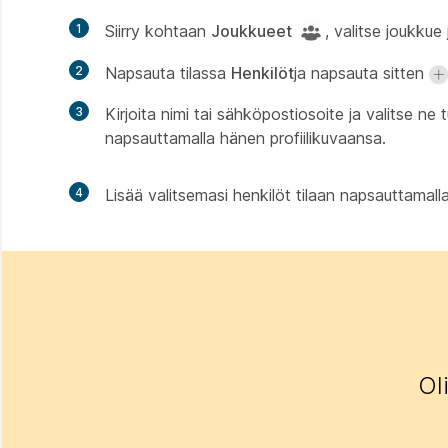
1
Siirry kohtaan
Joukkueet
, valitse joukkue j
2
Napsauta tilassa
Henkilöt
ja napsauta sitten
3
Kirjoita nimi tai sähköpostiosoite ja valitse ne t
napsauttamalla hänen profiilikuvaansa.
4
Lisää valitsemasi henkilöt tilaan napsauttamall
Ol