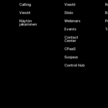
Calling
Viestit
R
Viestit
Slido
B
Näytön
Webinars
P
jakaminen
Events
T
Contact
Center
CPaaS
Suojaus
Control Hub