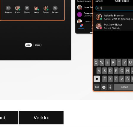
oid
Verkko