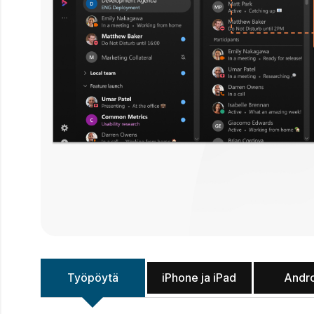
Työpöytä
iPhone ja iPad
Andr