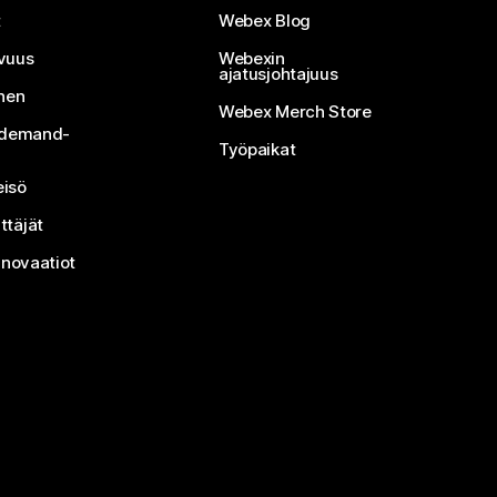
t
Webex Blog
vuus
Webexin
ajatusjohtajuus
inen
Webex Merch Store
n-demand-
Työpaikat
isö
ttäjät
nnovaatiot