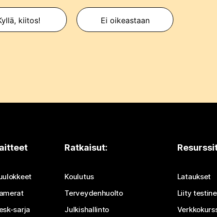
yllä, kiitos!
Ei oikeastaan
aitteet
Ratkaisut:
Resurssi
uulokkeet
Koulutus
Lataukset
amerat
Terveydenhuolto
Liity testi
esk-sarja
Julkishallinto
Verkkokurss