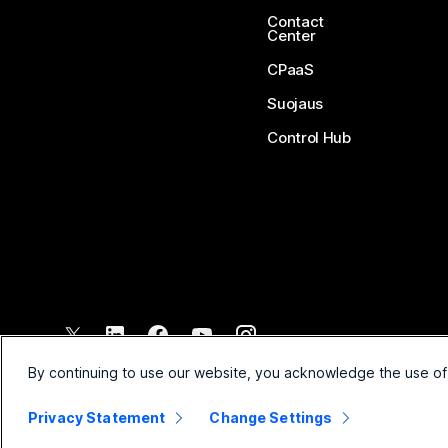
Contact
Center
CPaaS
Suojaus
Control Hub
©
2026
Cisco ja/tai sen tytäryhtiöt. Kaikki oikeudet pidätetään.
By continuing to use our website, you acknowledge the use of
Privacy Statement
Change Settings