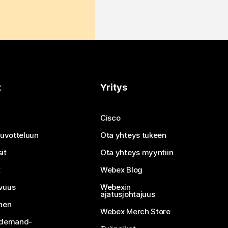
t
Yritys
Cisco
neuvotteluun
Ota yhteys tukeen
it
Ota yhteys myyntiin
t
Webex Blog
vuus
Webexin
ajatusjohtajuus
inen
Webex Merch Store
n-demand-