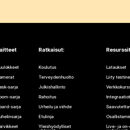
aitteet
Ratkaisut:
Resurssi
uulokkeet
Koulutus
Lataukset
amerat
Terveydenhuolto
Liity testi
esk-sarja
Julkishallinto
Verkkokurss
oom-sarja
Rahoitus
Integraatio
oard-sarja
Urheilu ja viihde
Saavutetta
uhelinsarja
Etulinja
Osallistam
arvikkeet
Yleishyödylliset
Live- ja o