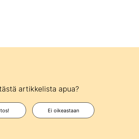
tästä artikkelista apua?
itos!
Ei oikeastaan