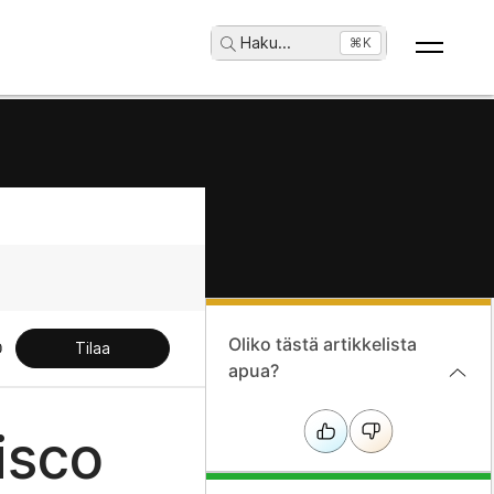
Haku
...
⌘K
Oliko tästä artikkelista
Tilaa
apua?
isco