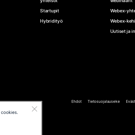
yhteisöt
webinaarit
Startupit
Webex-yhte
Hybridityö
Webex-kehi
Uutiset ja i
Ehdot
Tietosuojalauseke
Eväs
 cookies.