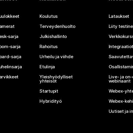
Lähetä kysymys
uulokkeet
Koulutus
Lataukset
amerat
Terveydenhuolto
Liity testi
esk-sarja
Julkishallinto
Verkkokurss
oom-sarja
Rahoitus
Integraatio
oard-sarja
Urheilu ja viihde
Saavutetta
uhelinsarja
Etulinja
Osallistam
arvikkeet
Yleishyödylliset
Live- ja o
yhteisöt
webinaarit
Startupit
Webex-yhte
Hybridityö
Webex-kehi
Uutiset ja i