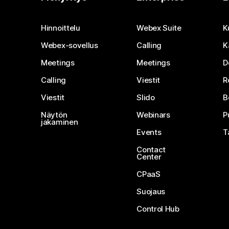
Hinnoittelu
Webex Suite
K
Webex-sovellus
Calling
K
Meetings
Meetings
D
Calling
Viestit
R
Viestit
Slido
B
Näytön
Webinars
P
jakaminen
Events
T
Contact
Center
CPaaS
Suojaus
Control Hub