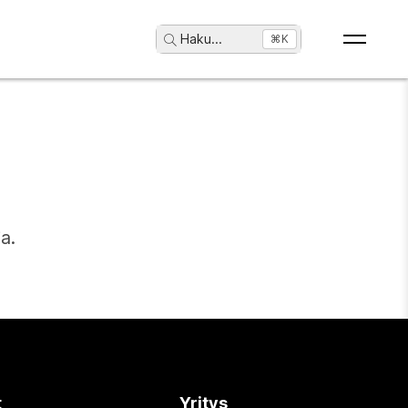
Haku
...
⌘K
a.
t
Yritys