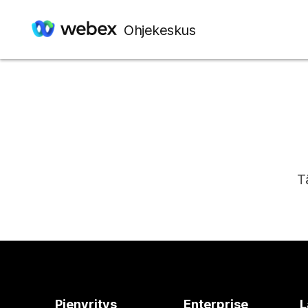
Ohjekeskus
T
Pienyritys
Enterprise
L