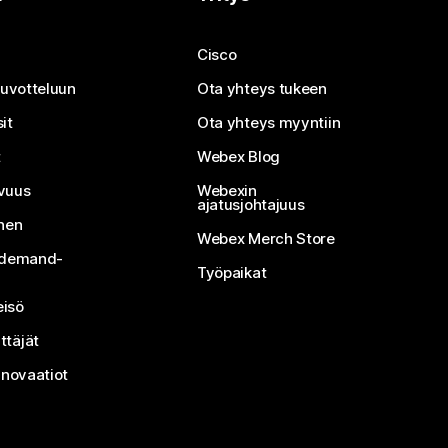
Cisco
neuvotteluun
Ota yhteys tukeen
it
Ota yhteys myyntiin
t
Webex Blog
vuus
Webexin
ajatusjohtajuus
inen
Webex Merch Store
n-demand-
Työpaikat
isö
ttäjät
nnovaatiot