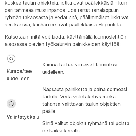
koskee taulun objekteja, jotka ovat päällekkäisiä - kuin
pari tahmeaa muistiinpanoa. Jos tartut tarralappuun
ryhmän takaosasta ja vedät sitä, päällimmäiset liikkuvat
sen kanssa, kunhan ne ovat päällekkäisiä yli puolella.
Katsotaan, mitä voit luoda, käyttämällä luonnoslehtiön
alaosassa olevien työkalurivin painikkeiden käyttöä:
Kumoa tai tee viimeiset toimintosi
Kumoa/tee
uudelleen.
uudelleen
Napsauta painiketta ja paina sormeasi
taululla. Vedä valintakehys minkä
tahansa valittavan taulun objektien
päälle.
Valintatyökalu
Siirrä valitut objektit ryhmänä tai poista
ne kaikki kerralla.