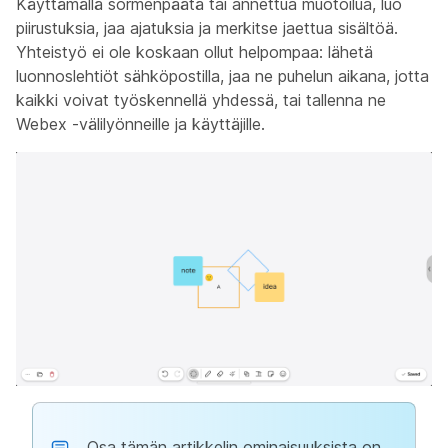
Käyttämällä sormenpäätä tai annettua muotoilua, luo
piirustuksia, jaa ajatuksia ja merkitse jaettua sisältöä.
Yhteistyö ei ole koskaan ollut helpompaa: lähetä
luonnoslehtiöt sähköpostilla, jaa ne puhelun aikana, jotta
kaikki voivat työskennellä yhdessä, tai tallenna ne
Webex -välilyönneille ja käyttäjille.
Osa tämän artikkelin ominaisuuksista on