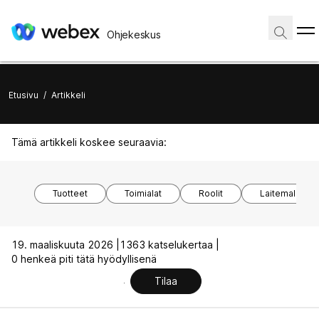
Ohjekeskus
Etusivu
/
Artikkeli
Tämä artikkeli koskee seuraavia:
Tuotteet
Toimialat
Roolit
Laitemallit
19. maaliskuuta 2026 |
1363 katselukertaa |
0 henkeä piti tätä hyödyllisenä
Tilaa