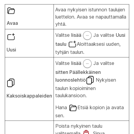
Avaa nykyisen istunnon taulujen
luettelon. Avaa se napauttamalla
Avaa
yhtä.
Valitse
lisää
Ja valitse
Uusi
taulu
Aloittaaksesi uuden,
Uusi
tyhjän taulun.
Valitse
lisää
Ja valitse
sitten Päällekkäinen
luonnoslehtiö
Nykyisen
taulun kopioiminen
taulukansioon.
Kaksoiskappaleiden
Hana
Etsiä kopion ja avata
sen.
Poista nykyinen taulu
valitsemalla
. Sinua