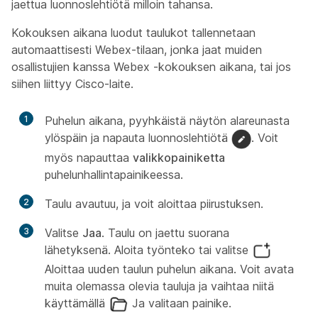
jaettua luonnoslehtiötä milloin tahansa.
Kokouksen aikana luodut taulukot tallennetaan
automaattisesti Webex-tilaan, jonka jaat muiden
osallistujien kanssa Webex -kokouksen aikana, tai jos
siihen liittyy Cisco-laite.
1
Puhelun aikana, pyyhkäistä näytön alareunasta
ylöspäin ja napauta luonnoslehtiötä
. Voit
myös napauttaa
valikkopainiketta
puhelunhallintapainikeessa.
2
Taulu avautuu, ja voit aloittaa piirustuksen.
3
Valitse
Jaa
. Taulu on jaettu suorana
lähetyksenä. Aloita työnteko tai valitse
Aloittaa uuden taulun puhelun aikana. Voit avata
muita olemassa olevia tauluja ja vaihtaa niitä
käyttämällä
Ja valitaan painike.