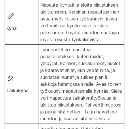
Napauta kyntää ja aloita piirustuksen
aloittaminen. Karsinan napauttaminen
avaa myös toisen työkalurivin, jossa
voit vaihtaa kynän värin ja iskun
Kynä
paksuuden. Löydät muodon säätäjän
myös toisesta työkalurivistä.
Luonnoslehtiö tunnistaa
perusrajoituksen, kuten ruudut,
ympyrät, kolmiot, suorakulmiot, nuolet
ja kaarevat linjat, kun vedät niitä, ja
suoristaa reunat ja sulkee pieniä
aukkoja hahmossa sinulle. Avaa toinen
Taikakynä
työkalurivi napauttamalla kyntää. Siellä
voit napauttaa taikakynätyökalua ja
aloittaa piirustuksen. Tai vedä muotosi
ja paina sitä hetken. Taulu havaitsee
muodon ja säätää sitä puolestasi.
Vaihda sormenpää (tai stylus)