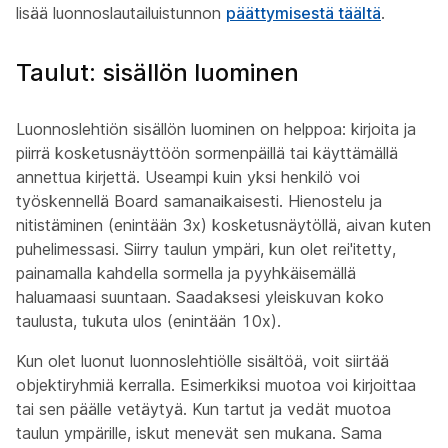
lisää luonnoslautailuistunnon
päättymisestä täältä
.
Taulut: sisällön luominen
Luonnoslehtiön sisällön luominen on helppoa: kirjoita ja
piirrä kosketusnäyttöön sormenpäillä tai käyttämällä
annettua kirjettä. Useampi kuin yksi henkilö voi
työskennellä Board samanaikaisesti. Hienostelu ja
nitistäminen (enintään 3x) kosketusnäytöllä, aivan kuten
puhelimessasi. Siirry taulun ympäri, kun olet rei'itetty,
painamalla kahdella sormella ja pyyhkäisemällä
haluamaasi suuntaan. Saadaksesi yleiskuvan koko
taulusta, tukuta ulos (enintään 10x).
Kun olet luonut luonnoslehtiölle sisältöä, voit siirtää
objektiryhmiä kerralla. Esimerkiksi muotoa voi kirjoittaa
tai sen päälle vetäytyä. Kun tartut ja vedät muotoa
taulun ympärille, iskut menevät sen mukana. Sama