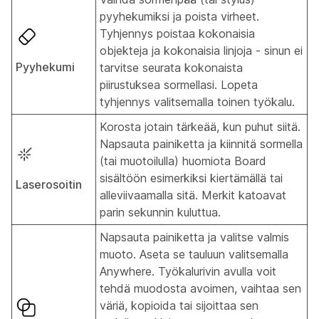
pyyhekumiksi ja poista virheet.
Tyhjennys poistaa kokonaisia
objekteja ja kokonaisia linjoja - sinun ei
Pyyhekumi
tarvitse seurata kokonaista
piirustuksea sormellasi. Lopeta
tyhjennys valitsemalla toinen työkalu.
Korosta jotain tärkeää, kun puhut siitä.
Napsauta painiketta ja kiinnitä sormella
(tai muotoilulla) huomiota Board
sisältöön esimerkiksi kiertämällä tai
Laserosoitin
alleviivaamalla sitä. Merkit katoavat
parin sekunnin kuluttua.
Napsauta painiketta ja valitse valmis
muoto. Aseta se tauluun valitsemalla
Anywhere. Työkalurivin avulla voit
tehdä muodosta avoimen, vaihtaa sen
väriä, kopioida tai sijoittaa sen