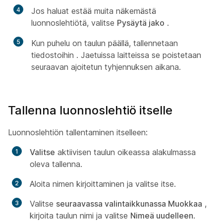
4
Jos haluat estää muita näkemästä
luonnoslehtiötä, valitse
Pysäytä jako
.
5
Kun puhelu on taulun päällä, tallennetaan
tiedostoihin
. Jaetuissa laitteissa se poistetaan
seuraavan ajoitetun tyhjennuksen aikana.
Tallenna luonnoslehtiö itselle
Luonnoslehtiön tallentaminen itselleen:
Valitse
aktiivisen taulun oikeassa alakulmassa
oleva tallenna.
Aloita nimen kirjoittaminen ja valitse itse.
Valitse
seuraavassa valintaikkunassa Muokkaa
,
kirjoita taulun nimi ja valitse
Nimeä uudelleen
.