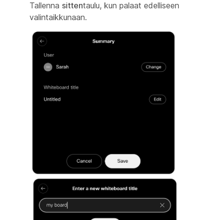
Tallenna
sitten
taulu, kun palaat edelliseen
valintaikkunaan.