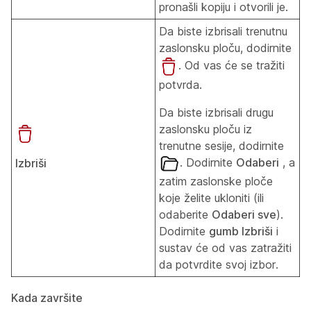
pronašli kopiju i otvorili je.
Da biste izbrisali trenutnu
zaslonsku ploču, dodirnite
. Od vas će se tražiti
potvrda.
Da biste izbrisali drugu
zaslonsku ploču iz
trenutne sesije, dodirnite
. Dodirnite
Odaberi
, a
Izbriši
zatim zaslonske ploče
koje želite ukloniti (ili
odaberite
Odaberi sve
).
Dodirnite
gumb Izbriši
i
sustav će od vas zatražiti
da potvrdite svoj izbor.
Kada završite