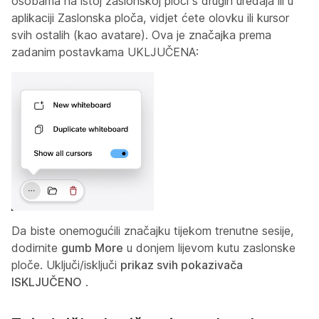
osobama na istoj zaslonskoj ploči s drugih uređaja ili u
aplikaciji Zaslonska ploča, vidjet ćete olovku ili kursor
svih ostalih (kao avatare). Ova je značajka prema
zadanim postavkama UKLJUČENA:
Da biste onemogućili značajku tijekom trenutne sesije,
dodirnite
gumb More
u donjem lijevom kutu zaslonske
ploče. Uključi/isključi
prikaz svih pokazivača
ISKLJUČENO
.