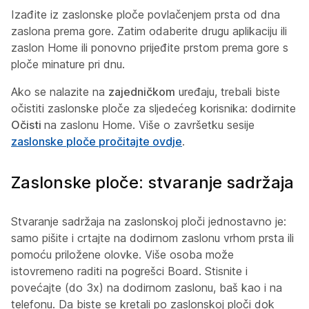
Izađite iz zaslonske ploče povlačenjem prsta od dna
zaslona prema gore. Zatim odaberite drugu aplikaciju ili
zaslon Home ili ponovno prijeđite prstom prema gore s
ploče minature pri dnu.
Ako se nalazite na
zajedničkom
uređaju, trebali biste
očistiti zaslonske ploče za sljedećeg korisnika: dodirnite
Očisti
na zaslonu Home. Više o završetku sesije
zaslonske ploče pročitajte ovdje
.
Zaslonske ploče: stvaranje sadržaja
Stvaranje sadržaja na zaslonskoj ploči jednostavno je:
samo pišite i crtajte na dodirnom zaslonu vrhom prsta ili
pomoću priložene olovke. Više osoba može
istovremeno raditi na pogrešci Board. Stisnite i
povećajte (do 3x) na dodirnom zaslonu, baš kao i na
telefonu. Da biste se kretali po zaslonskoj ploči dok