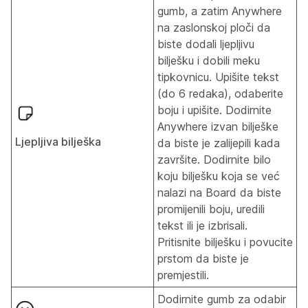
gumb, a zatim Anywhere
na zaslonskoj ploči da
biste dodali ljepljivu
bilješku i dobili meku
tipkovnicu. Upišite tekst
(do 6 redaka), odaberite
boju i upišite. Dodirnite
Anywhere izvan bilješke
Ljepljiva bilješka
da biste je zalijepili kada
završite. Dodirnite bilo
koju bilješku koja se već
nalazi na Board da biste
promijenili boju, uredili
tekst ili je izbrisali.
Pritisnite bilješku i povucite
prstom da biste je
premjestili.
Dodirnite gumb za odabir