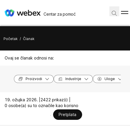
Centar za pomoć
Početak
/
Članak
Ovaj se članak odnosi na:
Proizvodi
Industrije
Uloge
19. ožujka 2026. |
2422 prikaz(i) |
0 osobe(a) su to označile kao korisno
Pretplata