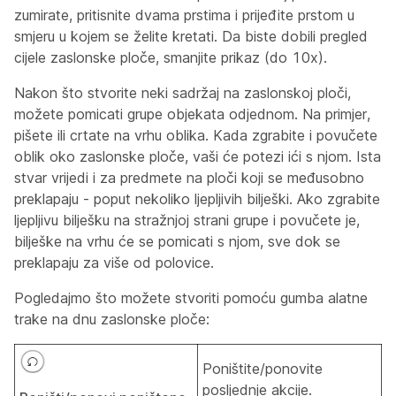
zumirate, pritisnite dvama prstima i prijeđite prstom u
smjeru u kojem se želite kretati. Da biste dobili pregled
cijele zaslonske ploče, smanjite prikaz (do 10x).
Nakon što stvorite neki sadržaj na zaslonskoj ploči,
možete pomicati grupe objekata odjednom. Na primjer,
pišete ili crtate na vrhu oblika. Kada zgrabite i povučete
oblik oko zaslonske ploče, vaši će potezi ići s njom. Ista
stvar vrijedi i za predmete na ploči koji se međusobno
preklapaju - poput nekoliko ljepljivih bilješki. Ako zgrabite
ljepljivu bilješku na stražnjoj strani grupe i povučete je,
bilješke na vrhu će se pomicati s njom, sve dok se
preklapaju za više od polovice.
Pogledajmo što možete stvoriti pomoću gumba alatne
trake na dnu zaslonske ploče:
Poništite/ponovite
posljednje akcije.