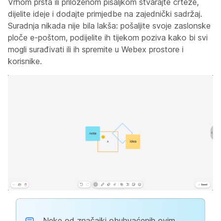
Vrhom prsta ili priloženom pisaljkom stvarajte crteže,
dijelite ideje i dodajte primjedbe na zajednički sadržaj.
Suradnja nikada nije bila lakša: pošaljite svoje zaslonske
ploče e-poštom, podijelite ih tijekom poziva kako bi svi
mogli surađivati ili ih spremite u Webex prostore i
korisnike.
Neke od značajki obuhvaćenih ovim