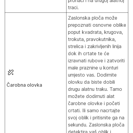
pronaći i na drugoj alatnoj
traci.
Zaslonska ploča može
prepoznati osnovne oblike
poput kvadrata, krugova,
trokuta, pravokutnika,
strelica i zakrivljenih linija
dok ih crtate te će
izravnati rubove i zatvoriti
male praznine u konturi
umjesto vas. Dodirnite
olovku da biste dobili
Čarobna olovka
drugu alatnu traku. Tamo
možete dodirnuti alat
čarobne olovke i početi
crtati. Ili samo nacrtajte
svoj oblik i pritisnite ga na
sekundu. Zaslonska ploča
detektira vaš oblik i