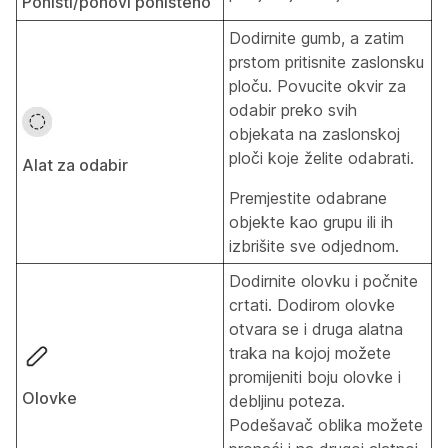
Poništi/ponovi poništeno
Dodirnite gumb, a zatim
prstom pritisnite zaslonsku
ploču. Povucite okvir za
odabir preko svih
objekata na zaslonskoj
ploči koje želite odabrati.
Alat za odabir
Premjestite odabrane
objekte kao grupu ili ih
izbrišite sve odjednom.
Dodirnite olovku i počnite
crtati. Dodirom olovke
otvara se i druga alatna
traka na kojoj možete
promijeniti boju olovke i
Olovke
debljinu poteza.
Podešavač oblika možete