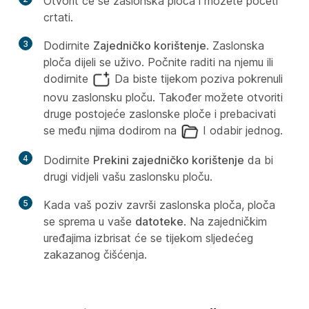
Otvorit će se zaslonska ploča i možete početi
crtati.
3
Dodirnite
Zajedničko korištenje
. Zaslonska
ploča dijeli se uživo. Počnite raditi na njemu ili
dodirnite
Da biste tijekom poziva pokrenuli
novu zaslonsku ploču. Također možete otvoriti
druge postojeće zaslonske ploče i prebacivati
se među njima dodirom na
I odabir jednog.
4
Dodirnite
Prekini zajedničko korištenje
da bi
drugi vidjeli vašu zaslonsku ploču.
5
Kada vaš poziv završi zaslonska ploča, ploča
se sprema u vaše
datoteke
. Na zajedničkim
uređajima izbrisat će se tijekom sljedećeg
zakazanog čišćenja.