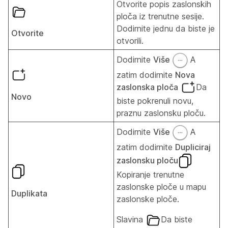
Otvorite popis zaslonskih
ploča iz trenutne sesije.
Dodirnite jednu da biste je
Otvorite
otvorili.
Dodirnite
Više
A
zatim dodirnite
Nova
zaslonska ploča
Da
Novo
biste pokrenuli novu,
praznu zaslonsku ploču.
Dodirnite
Više
A
zatim dodirnite
Dupliciraj
zaslonsku ploču
Kopiranje trenutne
zaslonske ploče u mapu
Duplikata
zaslonske ploče.
Slavina
Da biste