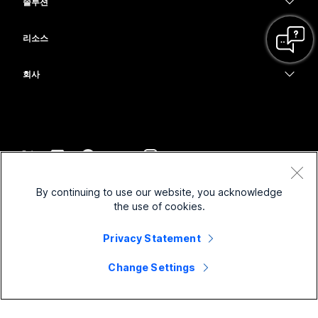
Calling
솔루션
Meetings
카메라
교육
메시징
메시징
리소스
Desk 시리즈
의료 서비스
화면 공유
다운로드
Slido
Room 시리즈
회사
정부
테스트 미팅 참여하기
Webinars
Cisco
Board 시리즈
재무
온라인 학습
이벤트
지원 연락처
전화 시리즈
스포츠 및 엔터테인먼트
통합
Contact Center
영업팀에 문의
보조 프로그램
최전선
접근성
CPaaS
약관 및 조건
Webex Blog
By continuing to use our website, you acknowledge
비영리
개인 정보 보호 정책
포용성
보안
the use of cookies.
Webex 사고적 리더십
쿠키
스타트업
실시간 및 주문형 웨비나
Control Hub
Webex Merch 스토어
Privacy Statement
등록 상표
하이브리드 작업
Webex 커뮤니티
©
2026
Cisco 및/또는 관련 제휴. All rights reserved.
경력
Change Settings
Webex 개발자
뉴스 및 혁신