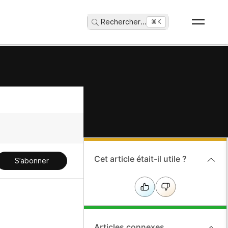
Rechercher
...
⌘K
Cet article était-il utile ?
S’abonner
Articles connexes