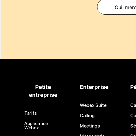
Oui, merc
Petite
Enterprise
P
entreprise
Webex Suite
Ca
Tarifs
Calling
Ca
Application
Meetings
Sé
Webex