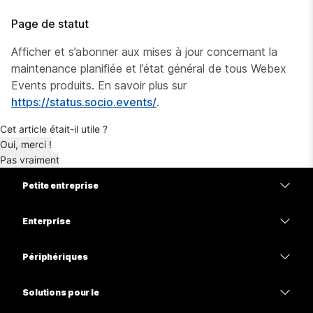
Page de statut
Afficher et s’abonner aux mises à jour concernant la
maintenance planifiée et l’état général de tous Webex
Events produits. En savoir plus sur
https://status.socio.events/
.
Cet article était-il utile ?
Oui, merci !
Pas vraiment
Petite entreprise
Tarifs
Enterprise
Application Webex
Webex Suite
Périphériques
Meetings
Calling
Casques
Calling
Solutions pour le
Meetings
Caméras