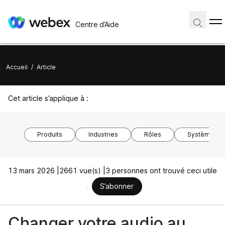
Centre d’Aide
Accueil
/
Article
Cet article s’applique à :
Produits
Industries
Rôles
Système d’ex
13 mars 2026 |
2661 vue(s) |
3 personnes ont trouvé ceci utile
S’abonner
Changer votre audio au