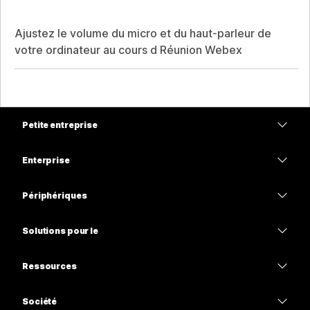
Ajustez le volume du micro et du haut-parleur de
votre ordinateur au cours d Réunion Webex
Petite entreprise
Tarifs
Enterprise
Application Webex
Webex Suite
Périphériques
Meetings
Calling
Casques
Calling
Solutions pour le
Meetings
Caméras
Enseignement
Messagerie
Messagerie
Ressources
Série de bureaux
Soins de santé
Partage d’écran
Téléchargements
Slido
Série Room
Société
Gouvernement