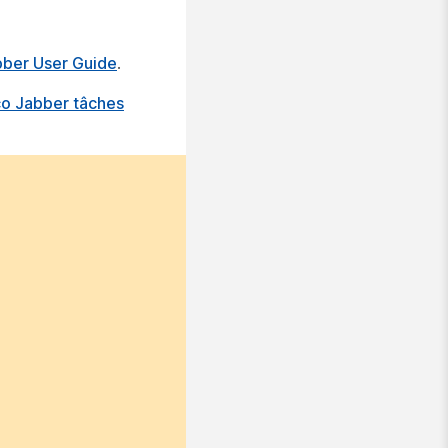
bber User Guide
.
co Jabber tâches