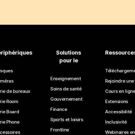
ériphériques
Solutions
Ressource
pour le
sques
Téléchargem
Enseignement
méras
Rejoindre une
Soins de santé
rie de bureaux
Cours en lign
Gouvernement
rie Room
Extensions
Finance
rie Board
Accessibilité
Sports et loisirs
rie Phone
Inclusivité
Frontline
cessoires
Webinaires en 