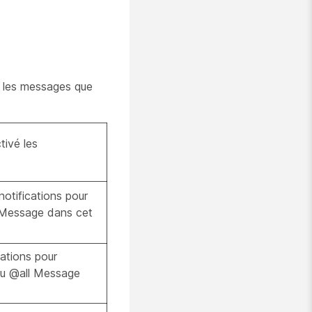
r les messages que
tivé les
otifications pour
e Message dans cet
ations pour
 lu @all Message