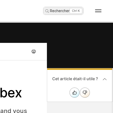
Rechercher
...
Ctrl K
Cet article était-il utile ?
ebex
uand vous