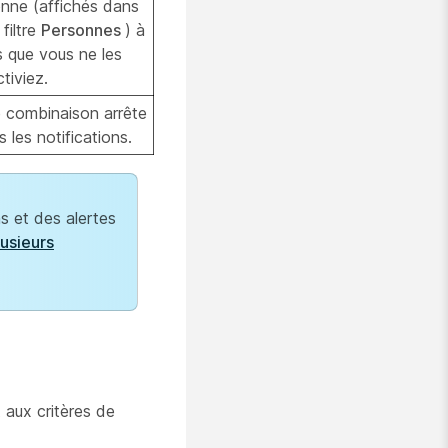
nne (affichés dans
 filtre
Personnes
) à
 que vous ne les
tiviez.
 combinaison arrête
s les notifications.
s et des alertes
lusieurs
 aux critères de