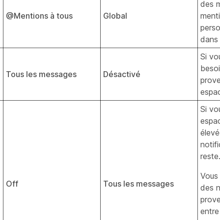
des 
@Mentions à tous
Global
menti
pers
dans
Si vo
besoi
Tous les messages
Désactivé
prove
espa
Si vo
espac
élevé
notif
reste
Vous 
Off
Tous les messages
des n
prov
entre