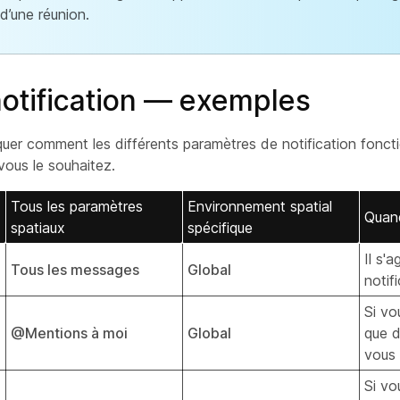
d’une réunion.
notification — exemples
uer comment les différents paramètres de notification fonct
ous le souhaitez.
Tous les paramètres
Environnement spatial
Quand 
spatiaux
spécifique
Il s'
Tous les messages
Global
notif
Si vo
@Mentions à moi
Global
que 
vous 
Si vo