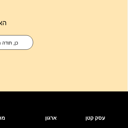
הא
כן, תודה 
עסק קטן
ארגון
מכ