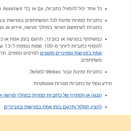
כל אחד יכול להפעיל כתוביות, עם או בלי Webex Assistant. כתוביות סמויות יופיעו רק למשתתף שהפעיל אותן.
כתוביות סמויות זמינות לכל המשתתפים בפגישות וב
כתוביות לשימושם האישי במהלך פגישה, אירוע או וובי
כמשתתף בפגישה או בוובינר, תרגום בזמן אמת או כתו
להוסיף כתוביות ליותר מ-100 שפות נוספות ל-13 שפות מדוברות, כולל אנגלית, גרמנית, צרפתית וספרדית. ראה
אמת בפגישות וסמינרים מקוונים
משתתפים.
כתוביות זמינות עבור Webex לממשל.
מידע נוסף על כתוביות סגורות אוטומטיות
הצגה או הסתרה של כתוביות סמויות במהלך פגישה או 
להציג תמלול ותרגום בזמן אמת בפגישות ובוובינרים