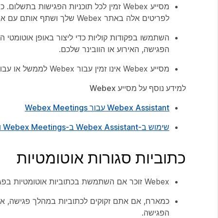
מסייע Webex זמין לכל תוכניות הפגישות ב
לפריטים אלה באתר Webex שלך ושתף אותם עם אנשים שלא יכלו להגיע לפגישה, לאירוע או לוובינר שלך.
השתמשו בפקודות קוליות כדי ליצור באופן אוטומטי ה
הפגישה, האירוע או הוובינר שלכם.
מסייע Webex אינו זמין עבור Webex לממשל או עבור תצוגת שידור אינטרנט עבור משתתפים.
למידע נוסף על מסייע Webex
Webex Assistant עבור Webex Meetings
שימוש ב-Webex Assistant ב-Webex Meetings וב-Webex Webinars
כתוביות סגורות אוטומטיות
Webex זוכר אם השתמשת בכתוביות אוטומטיות בפגישה או בוובינר הקודמים שלך, ומפעיל אותן אוטומטית בפגישה או בוובינר הבא.
כמארח, אם אתם זקוקים לכתוביות במהלך פגישה, אירוע
הפגישה.