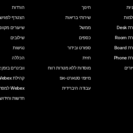
יות
חינוך
הורדות
מות
שירותי בריאות
הצטרף לפגיש
Desk
ממשל
שיעורים מקוונ
Room
כספים
שילובים
Board
ספורט ובידור
נגישות
Phone
חזית
הכללה
זרים
מוסדות ללא מטרות רווח
וובינרים בזמן
מיזמי סטארט-אפ
קהילת Webex
עבודה היברידית
Webex למפתחים
חדשות וחידוש