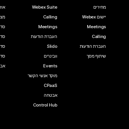
מחירים
Webex Suite
אוזנ
יישום Webex
Calling
מצל
Meetings
Meetings
סדרת 
Calling
העברת הודעות
סדרת 
העברת הודעות
Slido
סדרת 
שיתוף מסך
וובינרים
סדרת 
Events
אבי
מוקד אנשי הקשר
CPaaS
אבטחה
Control Hub