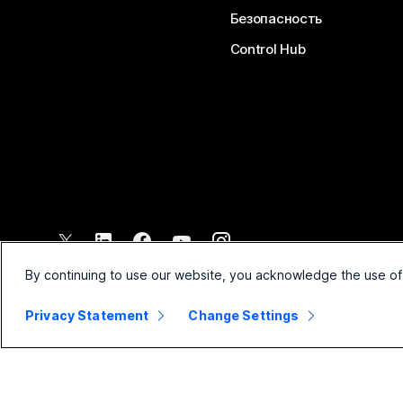
Безопасность
Control Hub
©
2026
Cisco и/или филиалы компании. Все права защищены.
By continuing to use our website, you acknowledge the use of
Privacy Statement
Change Settings