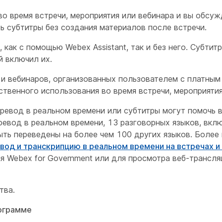
во время встречи, мероприятия или вебинара и вы обсу
ь субтитры без создания материалов после встречи.
ак с помощью Webex Assistant, так и без него. Субтит
й включил их.
и вебинаров, организованных пользователем с платным
ственного использования во время встречи, мероприятия
еревод в реальном времени или субтитры могут помочь в
еревод в реальном времени, 13 разговорных языков, вклю
быть переведены на более чем 100 других языков. Боле
вод и транскрипцию в реальном времени на встречах и
я Webex for Government или для просмотра веб-трансля
тва.
нограмме