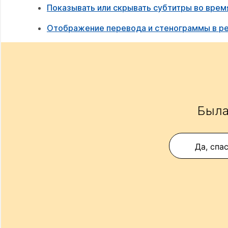
Показывать или скрывать субтитры во врем
Отображение перевода и стенограммы в ре
Была
Да, спа