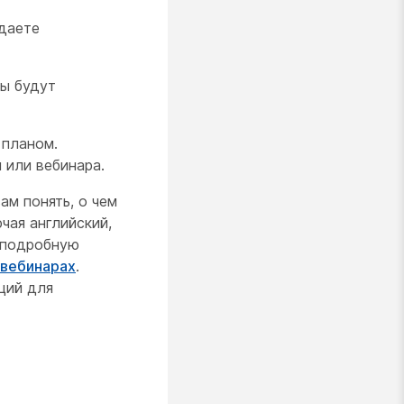
ждаете
ры будут
 планом.
 или вебинара.
ам понять, о чем
чая английский,
е подробную
 вебинарах
.
ций для