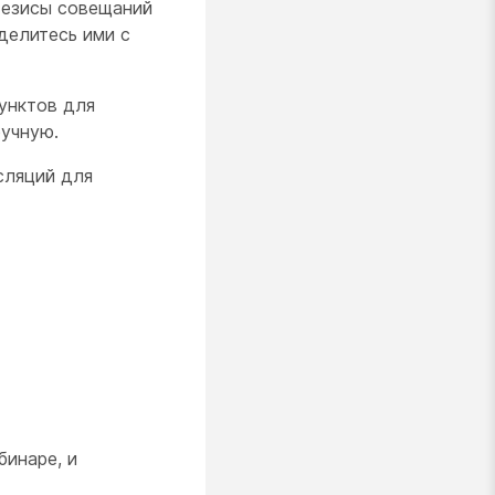
 тезисы совещаний
делитесь ими с
унктов для
ручную.
сляций для
бинаре, и