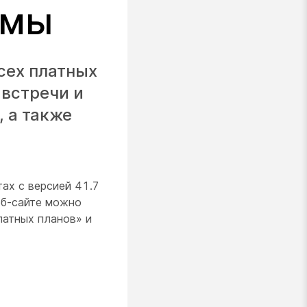
ммы
сех платных
 встречи и
 а также
ах с версией 41.7
еб-сайте можно
латных планов» и