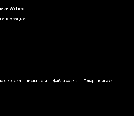
чики Webex
и инновации
ие о конфиденциальности
Файлы cookie
Товарные знаки