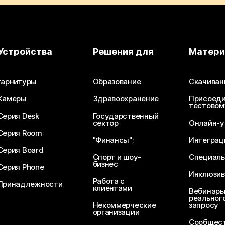
Устройства
Решения для
Матер
гарнитуры
Образование
Скачиван
Камеры
Здравоохранение
Присоеди
тестовом
Серия Desk
Государственный
сектор
Онлайн-у
Серия Room
"Финансы";
Интеграц
Серия Board
Спорт и шоу-
Специаль
бизнес
Серия Phone
Инклюзив
Работа с
Принадлежности
клиентами
Вебинары
реального
Некоммерческие
запросу
организации
Сообщест