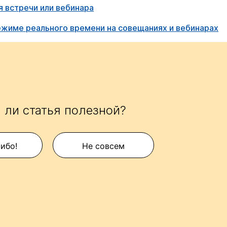
я встречи или вебинара
жиме реального времени на совещаниях и вебинарах
 ли статья полезной?
сибо!
Не совсем