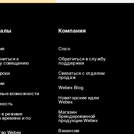
иалы
Компания
ия
Cisco
ниться к
Обратиться в службу
у совещанию
поддержки
роки
Связаться с отделом
продаж
ии
Webex Blog
ные возможности
Новаторские идеи
Webex
ность
Магазин
 в режиме
брендированной
 времени и по
продукции Webex
Вакансии
во Webex