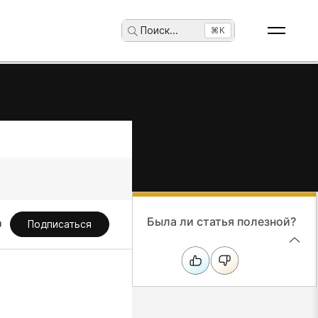
Поиск
...
⌘K
Была ли статья полезной?
Подписаться