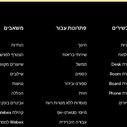
שירים
פתרונות עבור
משאבים
יות
חינוך
הורדות
מות
שירותי בריאות
הצטרף לפגיש
Desk
ממשל
שיעורים מקוונ
Room
כספים
שילובים
Board
ספורט ובידור
נגישות
Phone
חזית
הכללה
זרים
מוסדות ללא מטרות רווח
וובינרים בזמן
מיזמי סטארט-אפ
קהילת Webex
עבודה היברידית
Webex למפתחים