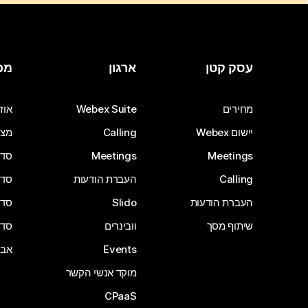
עסק קטן
ארגון
מכ
מחירים
Webex Suite
אוזנ
יישום Webex
Calling
מצל
Meetings
Meetings
סדרת 
Calling
העברת הודעות
סדרת 
העברת הודעות
Slido
סדרת 
שיתוף מסך
וובינרים
סדרת 
Events
אבי
מוקד אנשי הקשר
CPaaS