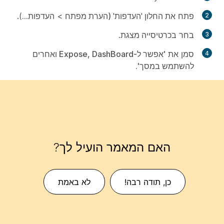
פתח את
החלון
'העדפות'
(הערת מפתח
>
העדפות...
).
בחר
בכרטיסייה
מצגת.
סמן את
'אפשר ל-Expose, DashBoard ואחרים
להשתמש במסך'.
האם המאמר הועיל לך?
כן, תודה רבה!
לא באמת