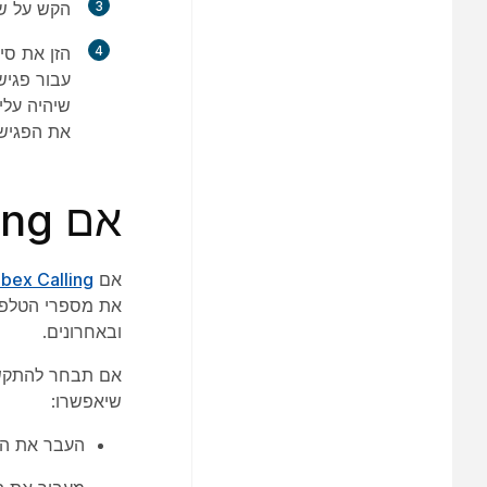
3
הקש על
ש
4
הזן את ס
את הפגיש
אם Webex Calling מופעל במכשיר שלך
אם
bex Calling
את מספרי הטלפון
ובאחרונים.
אם תבחר להתקשר
שיאפשרו:
העבר את הש