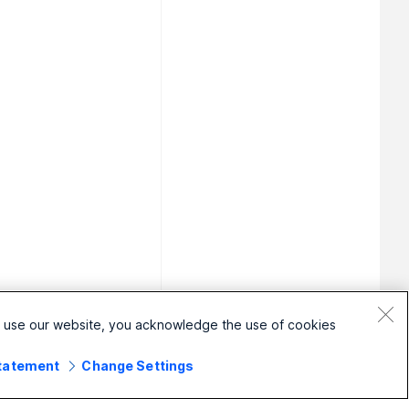
o use our website, you acknowledge the use of cookies.
Statement
Change Settings
עסק קטן
ארגון
מכ