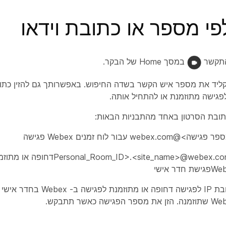
י מספר או כתובת וידאו
תקשר
במסך Home של הבקר.
יד את מספר איש הקשר בשדה החיפוש. באפשרותך גם להזין כתובת
גישה מתוזמנת או להתחיל אותה.
תובת הסרטון באחד מהתבניות הבאות:
שה>@webex.com עבור לוח זמנים Webex פגישה
<Personal_Room_ID>.<site_name>@webex.comדחופה א
שת חדר אישי
כתובת IP לפגישה דחופה או מתוזמנת לפ
את מספר הפגישה כאשר תתבקש.