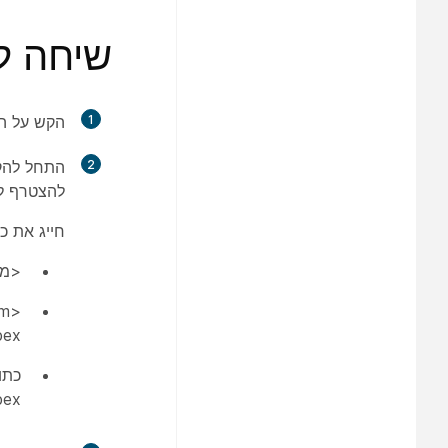
שיחה לפ
1
הקש על
ה
2
התחל להקל
להצטרף לפ
חייג את כ
<מספר פגי
Webexפגי
Webex שתוזמנה. הזן 