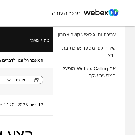
במאמר זה
מרכז העזרה
התקשר ממדריך הטלפון שלך
עריכה וחיוג לאיש קשר אחרון
בית
/
מאמר
שיחה לפי מספר או כתובת
וידאו
המאמר רלוונטי לדברים ה
אם Webex Calling מופעל
במכשיר שלך
מוצרים
12 ביוני 2025 |
1120 תצוגות |
בצע ש