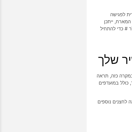
ת לפגישה
דר האישי. אם אתה המארח, ייתכן
ואחריו את סימן הסולר # כדי להתחיל
במקרה כזה, תראה
 כולל במועדפים
 לחצנים נוספים