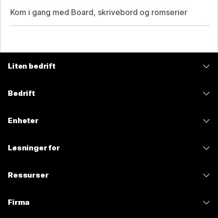
Kom i gang med Board, skrivebord og romserier
Liten bedrift
Priser
Bedrift
Webex-app
Webex Suite
Enheter
Møter
Calling
Hodesett
Calling
Løsninger for
Møter
Kameraer
Meldinger
Utdanning
Meldinger
Ressurser
Skrivebord-serien
Skjermdeling
Helsetjenester
Slido
Nedlastinger
Romserie
Firma
Regjering
Nettseminar
Bli med på et testmøte
Tavleserie