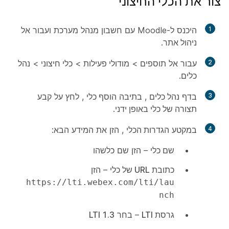
צור את הכלי החיצוני
1
היכנס ל-Moodle עם חשבון מנהל מערכת ועבור אל
ניהול אתר
.
2
עבור אל
תוספים
>
מודולי פעילות
>
כלי חיצוני
>
נהל
כלים
.
3
בדף
נהל כלים
, בתיבה
הוסף כלי
, לחץ על
קבע
תצורה של כלי באופן ידני
.
4
במקטע
הגדרות הכלי
, הזן את המידע הבא:
שם כלי
– הזן שם כלשהו
כתובת URL של כלי
– הזן
https://lti.webex.com/lti/lau
nch
גרסת LTI
– בחר
LTI 1.3