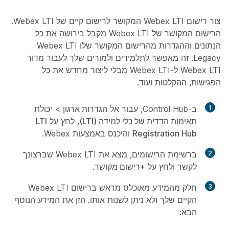
צור רישום Webex LTI המקושר לרישום קיים של Webex LTI.
הרישום המקושר של Webex LTI מקבל בירושה את כל
הנתונים וההגדרות מהרישום המקושר שלו Webex LTI
Legacy. זה מאפשר לתלמידים ולמורים שלך לעבור מדור
Webex LTI ל-Webex LTI מבלי ליצור מחדש את כל
הפגישות, ההקלטות ועוד.
1
ב-Control Hub, עבור אל
הגדרות ארגון
>
יכולת
תאימות הדדית של כלי למידה (LTI)
, לחץ על
LTI
Registration Hub
והיכנס באמצעות Webex.
2
ברשימת הרישומים, מצא את Webex LTI שברצונך
לקשר ולחץ על
+רישום מקושר
.
3
חלק מהמידע מאוכלס מראש ברישום Webex LTI
הקיים שלך ולא ניתן לשנות אותו. הזן את המידע הנוסף
הבא: