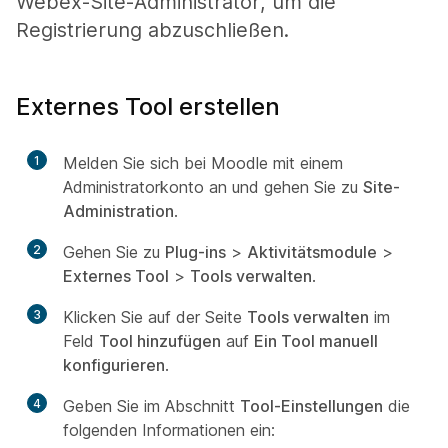
Webex-Site-Administrator, um die
Registrierung abzuschließen.
Externes Tool erstellen
1
Melden Sie sich bei Moodle mit einem
Administratorkonto an und gehen Sie zu
Site-
Administration
.
2
Gehen Sie zu
Plug-ins
>
Aktivitätsmodule
>
Externes Tool
>
Tools verwalten
.
3
Klicken Sie auf der Seite
Tools verwalten
im
Feld
Tool hinzufügen
auf
Ein Tool manuell
konfigurieren
.
4
Geben Sie im Abschnitt
Tool-Einstellungen
die
folgenden Informationen ein: