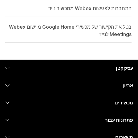
התחברות לפגישות Webex ממכשיר נייד
בטל את הקישור של מכשירי Google Home מיישום Webex
Meetings לנייד
עסק קטן
מחירים
ארגון
יישום Webex
Webex Suite
מכשירים
Meetings
Calling
אוזניות
Calling
פתרונות עבור
Meetings
מצלמות
העברת הודעות
חינוך
העברת הודעות
משאבים