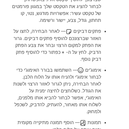
לבחור להציג את הטקסט שלך במגוון פורמטים
של טקסט עשיר: אפשרויות מודגש, נטוי, קו
תחתון, גודל, צבע, יישור ורשימה.
פתקים דביקים
— לאחר הבחירה, לחצו על
האזור שברצונכם להוסיף פתקים דביקים. גרור
את הפתק למקום הרצוי ובחר את צבע הפתק
הדביק. לחץ על ה-
+ כפתור
כדי להוסיף פתק
דביק נוסף.
אימוג'ים
— השתמשו בבורר האימוג'י כדי
לבחור אימוג'י ולהניח אותו על הלוח הלבן.
לאחר הבחירה, ניתן לגרור לאזור הרצוי ולשנות
את הגודל. כשלוחצים לחיצה ימנית על
האימוג'י, אפשר לבחור להביא אותו מלפנים,
לשלוח אותו מאחור, להעתיק, להדביק, לשכפל
ולמחוק.
תמונות
— הוסף תמונה מתיקייה מקומית