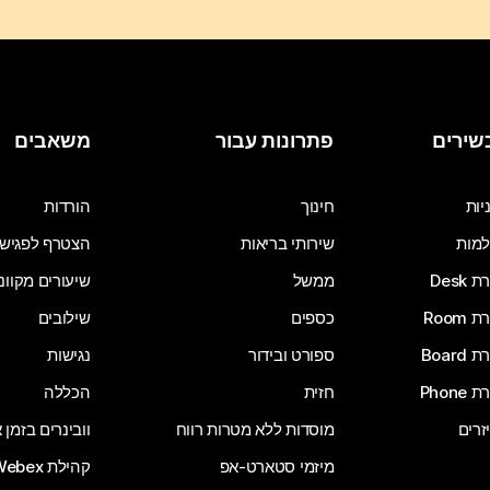
שירים
פתרונות עבור
משאבים
יות
חינוך
הורדות
מות
שירותי בריאות
הצטרף לפגיש
Desk
ממשל
שיעורים מקוונ
Room
כספים
שילובים
Board
ספורט ובידור
נגישות
Phone
חזית
הכללה
זרים
מוסדות ללא מטרות רווח
וובינרים בזמן
מיזמי סטארט-אפ
קהילת Webex