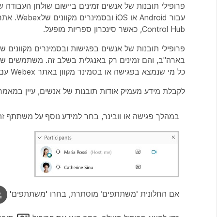
עבור Android או iOS ובסמינרים מקוונים שלWebex. אתר ה-Webex והמשתמשים שלך חייבים להיות מקושרים
Control Hub, כאשר סינכרון ספריות מופעל.
בארה"ב, והם זמינים רק באנגלית בשלב זה. משתמשים שמ
כל מי שנמצא בפגישה או בסמינר מקוון באתר Webex עם פרופילי תובנות של אנשים. תכונה זו תושק למכשירים ופלטפורמות נוספים בקרוב.
לקבלת מידע מעמיק אודות תובנות של אנשים, עיין במאמר
במהלך פגישה או וובינר, בחר
למידע נוסף על משתתף ז
אם החלונית
'משתתפים'
מוסתרת, בחרו
'משתתפים'