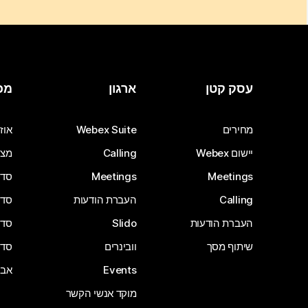
עסק קטן
ארגון
מכ
מחירים
Webex Suite
אוזנ
יישום Webex
Calling
מצל
Meetings
Meetings
סדרת 
Calling
העברת הודעות
סדרת 
העברת הודעות
Slido
סדרת 
שיתוף מסך
וובינרים
סדרת 
Events
אבי
מוקד אנשי הקשר