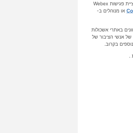
פרופילי תובנות של אנשים זמינים ביישום שולחן העבודה של פגישות Webex , ביישום האינטרנט של פגישות Webex, באפליקציית פגישות Webex
או מנוהלים ב-
או לסמינרים מקוונים באתרי אשכולות
של אנשי הציבור של
.