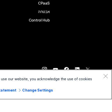
CPaaS
אבטחה
Control Hub
©
2026
Cisco ו/או החברות המשויכות לה. כל הזכויות שמורות.
o use our website, you acknowledge the use of cookies.
Statement
Change Settings