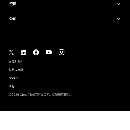
消息传递
消息传递
资源
Desk 系列
医疗保健
屏幕共享
下载
Slido
Room 系列
公司
政府
加入测试会议
Webinars
Cisco
Board 系列
财务
在线课程
Events
联系技术支持
Phone 系列
体育与娱乐
集成
Contact Center
联系销售
配件
一线员工
辅助功能
CPaaS
条款和条件
Webex Blog
非营利组织
隐私权声明
包容性
安全性
Webex 思想领导力
Cookie
新兴公司
直播和点播网络研讨会
Control Hub
Webex 商店
商标
混合式工作
Webex 社区
©
2026
Cisco 和/或其附属公司。保留所有权利。
职业
Webex 开发人员
新闻和创新