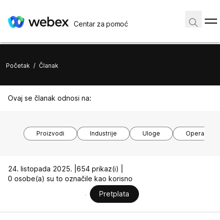
Centar za pomoć
Početak
/
Članak
Ovaj se članak odnosi na:
Proizvodi
Industrije
Uloge
Operacijski
24. listopada 2025. |
654 prikaz(i) |
0 osobe(a) su to označile kao korisno
Pretplata