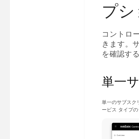
プシ
コントロ
きます。
を確認す
単一
単一のサブスク
ービス タイプ