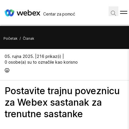
Centar za pomoć
Početak
/
Članak
05. rujna 2025. |
216 prikaz(i) |
0 osobe(a) su to označile kao korisno
Postavite trajnu poveznicu
za Webex sastanak za
trenutne sastanke