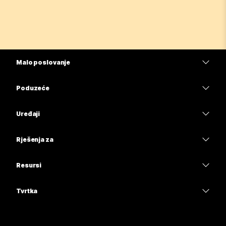
Malo poslovanje
Cijene
Poduzeće
Aplikacija Webex
Webex Suite
Uređaji
Sastanci
Calling
Slušalice
Calling
Rješenja za
Sastanci
Kamere
Obrazovanje
Poruke
Poruke
Resursi
Serija stolova
Zdravstvo
Dijeljenje zaslona
Preuzimanja
Slido
Serija Room
Tvrtka
Uprava
Pridružite se testnom sastanku
Webinari
Cisco
Serija Board
Financije
Mrežna obuka
Events