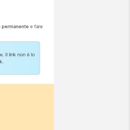
ne permanente
e fare
 Il link non è lo
k.