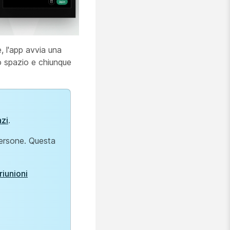
, l'app avvia una
lo spazio e chiunque
azi
.
 persone. Questa
riunioni