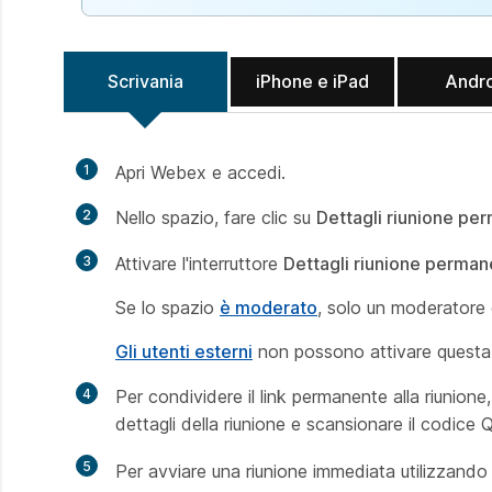
Scrivania
iPhone e iPad
Andr
1
Apri Webex e accedi.
2
Nello spazio, fare clic su
Dettagli riunione p
3
Attivare l'interruttore
Dettagli riunione perma
Se lo spazio
è moderato
, solo un moderatore 
Gli utenti esterni
non possono attivare questa
4
Per condividere il link permanente alla riunione,
dettagli della riunione e scansionare il codice QR,
5
Per avviare una riunione immediata utilizzando i