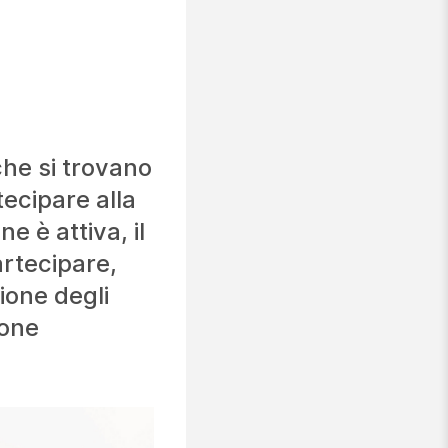
che si trovano
tecipare alla
 è attiva, il
artecipare,
ione degli
ione