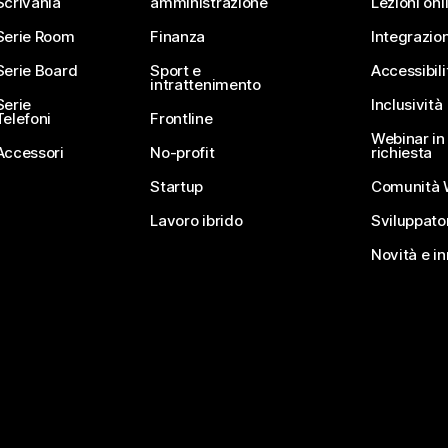
Scrivania
amministrazione
Lezioni onl
Serie Room
Finanza
Integrazion
Serie Board
Sport e
Accessibili
intrattenimento
Serie
Inclusività
Telefoni
Frontline
Webinar in 
Accessori
No-profit
richiesta
Startup
Comunità 
Lavoro ibrido
Sviluppato
Novità e i