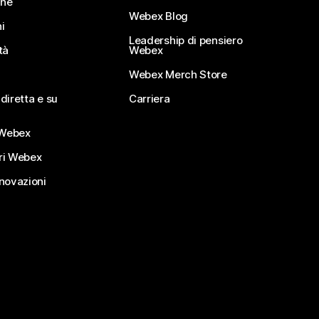
ine
Webex Blog
i
Leadership di pensiero
tà
Webex
Webex Merch Store
diretta e su
Carriera
Webex
ri Webex
nnovazioni