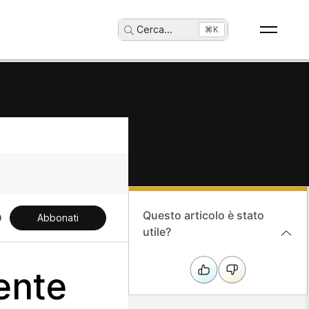
Cerca
...
⌘K
Questo articolo è stato
Abbonati
utile?
ente