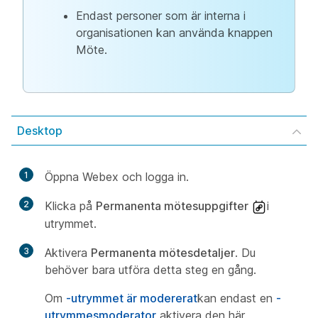
Endast personer som är interna i
organisationen kan använda knappen
Möte.
Desktop
1
Öppna Webex och logga in.
2
Klicka på
Permanenta mötesuppgifter
i
utrymmet.
3
Aktivera
Permanenta mötesdetaljer
. Du
behöver bara utföra detta steg en gång.
Om
-utrymmet är modererat
kan endast en
-
utrymmesmoderator
aktivera den här