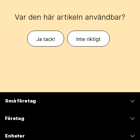
Var den här artikeln användbar?
Ja tack!
Inte riktigt
Små företag
Prissättning
Företag
Webex-appen
Webex Suite
Enheter
Möten