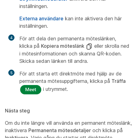
inställningen.
Externa användare
kan inte aktivera den här
inställningen.
4
För att dela den permanenta möteslänken,
klicka på
Kopiera möteslänk
eller skrolla ned
i mötesinformationen och skanna QR-koden.
Skicka sedan länken till andra.
5
För att starta ett direktmöte med hjälp av de
permanenta mötesuppgifterna, klicka på
Träffa
i utrymmet.
Nästa steg
Om du inte längre vill använda en permanent möteslänk,
inaktivera
Permanenta mötesdetaljer
och klicka på
Inaktivera
. Varje gång du startar ett direktmöte