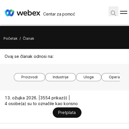
Centar za pomoć
Početak
/
Članak
Ovaj se članak odnosi na:
Proizvodi
Industrije
Uloge
Operacijski
13. ožujka 2026. |
3554 prikaz(i) |
4 osobe(a) su to označile kao korisno
Pretplata