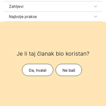
Zahtjevi
Najbolje prakse
Je li taj članak bio koristan?
Da, hvala!
Ne baš