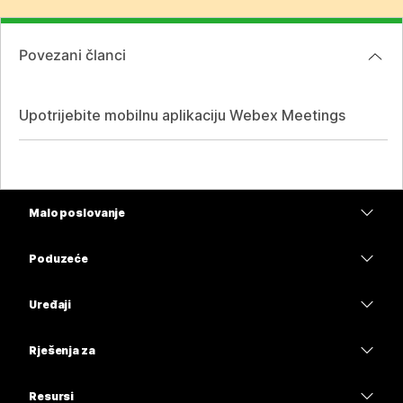
Povezani članci
Upotrijebite mobilnu aplikaciju Webex Meetings
Malo poslovanje
Cijene
Poduzeće
Aplikacija Webex
Webex Suite
Uređaji
Sastanci
Calling
Slušalice
Calling
Rješenja za
Sastanci
Kamere
Obrazovanje
Poruke
Poruke
Resursi