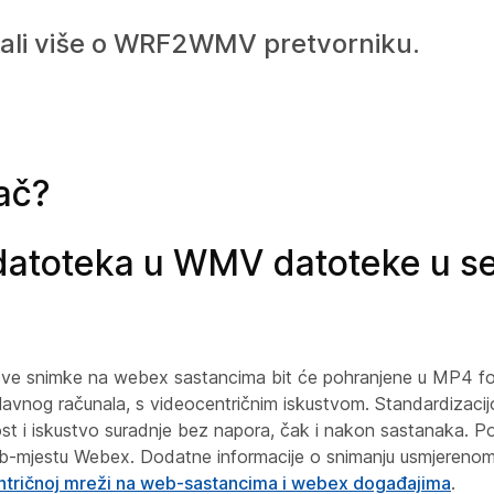
znali više o WRF2WMV pretvorniku.
ač?
datoteka u WMV datoteke u ser
ove snimke na webex sastancima bit će pohranjene u MP4 for
 glavnog računala, s videocentričnim iskustvom. Standardizaci
urnost i iskustvo suradnje bez napora, čak i nakon sastanaka.
a web-mjestu Webex. Dodatne informacije o snimanju usmjereno
ntričnoj mreži na web-sastancima i webex događajima
.