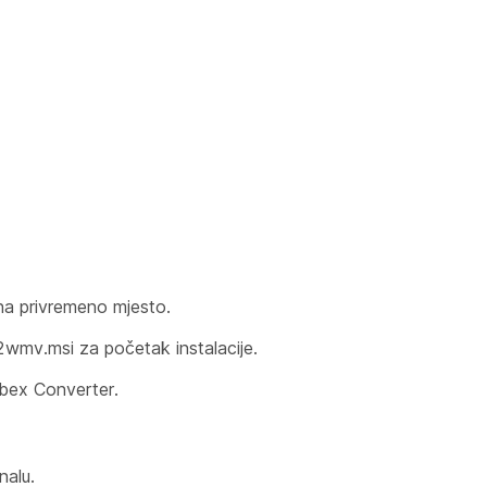
na privremeno mjesto.
2wmv.msi za početak instalacije.
Webex Converter.
nalu.