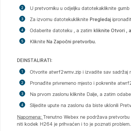
U pretvorniku u
odjeljku datoteka
kliknite gumb
Za
izvornu datoteku
kliknite
Pregledaj i
pronađi
Odaberite datoteku , a zatim
kliknite Otvori , 
Kliknite
Na Započni pretvorbu
.
DEINSTALIRATI:
Otvorite atwrf2wmv.zip i izvadite sav sadržaj 
Pronađite privremeno mjesto i pokrenite atwrf
Na prvom zaslonu kliknite
Dalje, a zatim odabe
Slijedite upute na zaslonu da biste uklonili Pre
Napomena:
Trenutno Webex ne podržava pretvorbu s
niti kodek H264 je prihvaćen i to je poznati problem.