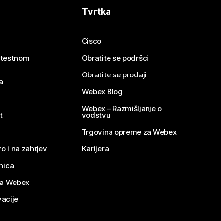
Tvrtka
Cisco
e testnom
Obratite se podršci
Obratite se prodaji
a
Webex Blog
Webex – Razmišljanje o
t
vodstvu
Trgovina opreme za Webex
o i na zahtjev
Karijera
nica
za Webex
vacije