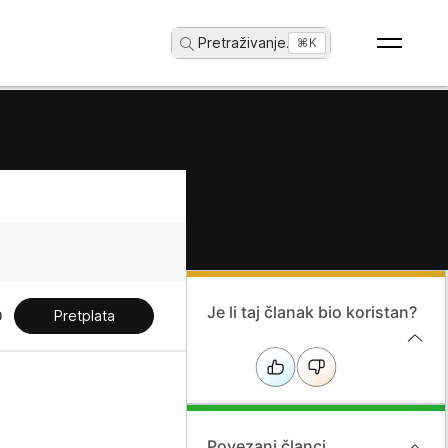
Pretraživanje
...
⌘K
Je li taj članak bio koristan?
Pretplata
Povezani članci