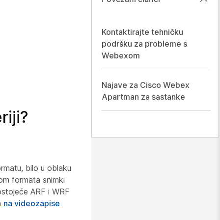
Kontaktirajte tehničku
podršku za probleme s
Webexom
Najave za Cisco Webex
Apartman za sastanke
iji?
matu, bilo u oblaku
jom formata snimki
 Postojeće ARF i WRF
m
na videozapise