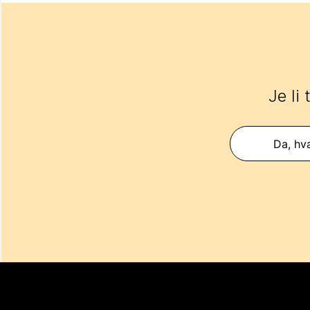
Je li
Da, hva