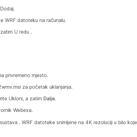
Dodaj.
te WRF datoteku na računalu.
a
zatim U redu
.
na privremeno mjesto.
2wmv.msi za početak uklanjanja.
rite
Ukloni, a zatim
Dalje
.
tvornik Webexa.
ustava . WRF datoteke snimljene na 4K rezoluciji u bilo ko