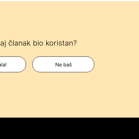
 taj članak bio koristan?
la!
Ne baš