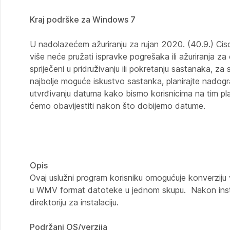
Kraj podrške za Windows 7
U nadolazećem ažuriranju za rujan 2020. (40.9.) Ci
više neće pružati ispravke pogrešaka ili ažuriranja za
spriječeni u pridruživanju ili pokretanju sastanaka, z
najbolje moguće iskustvo sastanka, planirajte nadogr
utvrđivanju datuma kako bismo korisnicima na tim p
ćemo obavijestiti nakon što dobijemo datume.
Opis
Ovaj uslužni program korisniku omogućuje konverzij
u WMV format datoteke u jednom skupu. Nakon insta
direktoriju za instalaciju.
Podržani OS/verzija