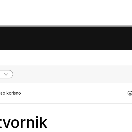
i
kao korisno
vornik