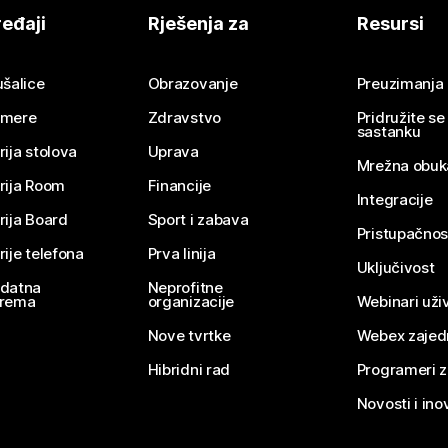
eđaji
Rješenja za
Resursi
ušalice
Obrazovanje
Preuzimanja
mere
Zdravstvo
Pridružite s
sastanku
rija stolova
Uprava
Mrežna obuk
rija Room
Financije
Integracije
rija Board
Sport i zabava
Pristupačnos
rije telefona
Prva linija
Uključivost
datna
Neprofitne
rema
organizacije
Webinari uživ
Nove tvrtke
Webex zajed
Hibridni rad
Programeri 
Novosti i ino