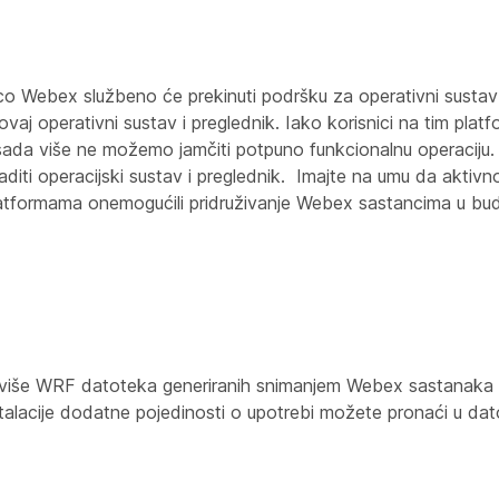
sco Webex službeno će prekinuti podršku za operativni sust
 ovaj operativni sustav i preglednik. Iako korisnici na tim plat
a sada više ne možemo jamčiti potpuno funkcionalnu operaciju. 
aditi operacijski sustav i preglednik. Imajte na umu da aktiv
latformama onemogućili pridruživanje Webex sastancima u bud
u više WRF datoteka generiranih snimanjem Webex sastanaka 
lacije dodatne pojedinosti o upotrebi možete pronaći u d