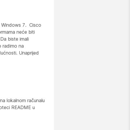
av Windows 7. Cisco
formama neće biti
Da biste imali
no radimo na
ućnosti. Unaprijed
na lokalnom računalu
atoteci README u