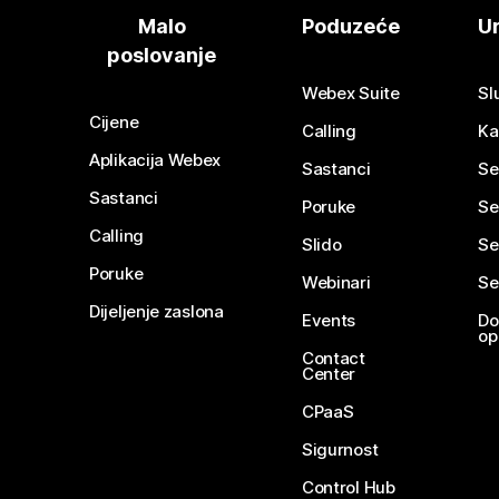
Malo
Poduzeće
Ur
poslovanje
Webex Suite
Sl
Cijene
Calling
Ka
Aplikacija Webex
Sastanci
Se
Sastanci
Poruke
Se
Calling
Slido
Se
Poruke
Webinari
Se
Dijeljenje zaslona
Events
Do
op
Contact
Center
CPaaS
Sigurnost
Control Hub