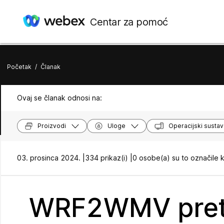
Centar za pomoć
Početak
/
Članak
Ovaj se članak odnosi na:
Proizvodi
Uloge
Operacijski sustav
03. prosinca 2024. |
334 prikaz(i) |
0 osobe(a) su to označile 
WRF2WMV pret