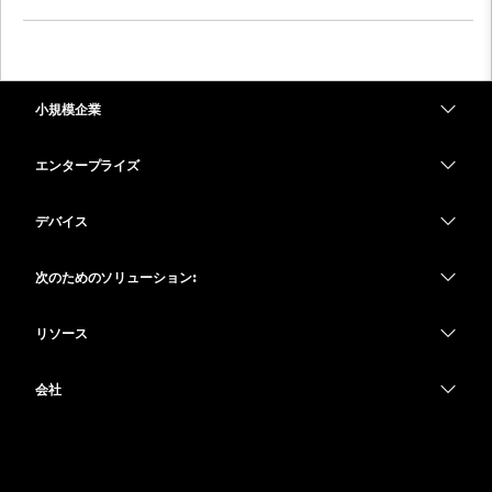
小規模企業
価格
エンタープライズ
Webex アプリ
Webex スイート
デバイス
Meetings
Calling
ヘッドセット
Calling
次のためのソリューション:
Meetings
カメラ
教育
メッセージング
メッセージング
リソース
Desk シリーズ
ヘルスケア
画面共有
ダウンロード
Slido
Room シリーズ
会社
行政
テストミーティングに参加
ウェビナー
Cisco
Board シリーズ
財務
オンラインクラス
Events
サポートへお問い合わせ
Phone シリーズ
スポーツとエンターテインメント