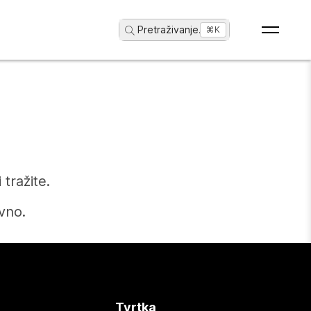
Pretraživanje
...
⌘K
tražite.
vno.
Tvrtka