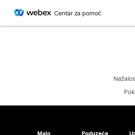
Centar za pomoć
Nažalos
Pok
Malo
Poduzeće
Ur