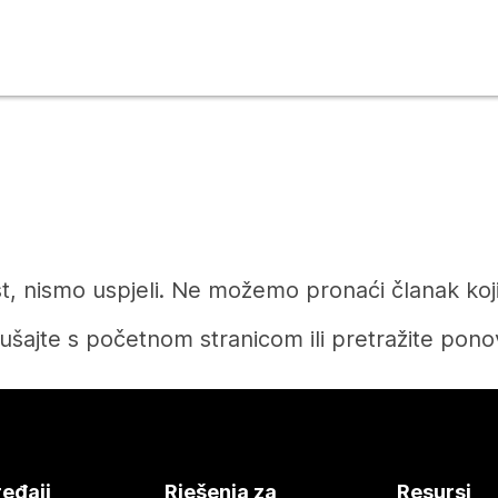
t, nismo uspjeli. Ne možemo pronaći članak koji 
ušajte s početnom stranicom ili pretražite pono
Početak
eđaji
Rješenja za
Resursi
Tražite li odgovor?