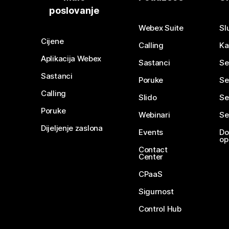
poslovanje
Webex Suite
Sl
Cijene
Calling
Ka
Aplikacija Webex
Sastanci
Se
Sastanci
Poruke
Se
Calling
Slido
Se
Poruke
Webinari
Se
Dijeljenje zaslona
Events
Do
op
Contact
Center
CPaaS
Sigurnost
Control Hub