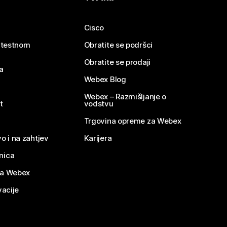
Cisco
e testnom
Obratite se podršci
Obratite se prodaji
a
Webex Blog
Webex – Razmišljanje o
t
vodstvu
Trgovina opreme za Webex
o i na zahtjev
Karijera
nica
za Webex
vacije