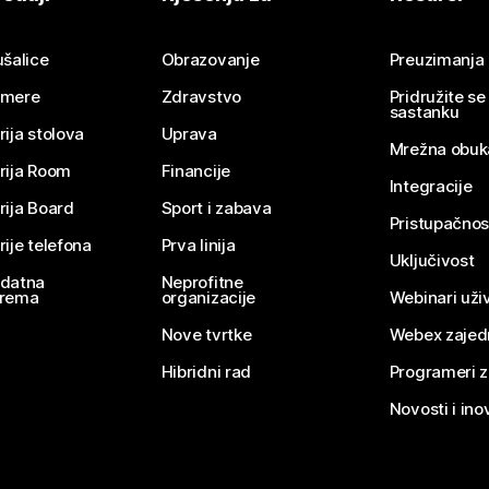
Pošaljite pitanje
ušalice
Obrazovanje
Preuzimanja
mere
Zdravstvo
Pridružite s
sastanku
rija stolova
Uprava
Mrežna obuk
rija Room
Financije
Integracije
rija Board
Sport i zabava
Pristupačnos
rije telefona
Prva linija
Uključivost
datna
Neprofitne
rema
organizacije
Webinari uživ
Nove tvrtke
Webex zajed
Hibridni rad
Programeri 
Novosti i ino