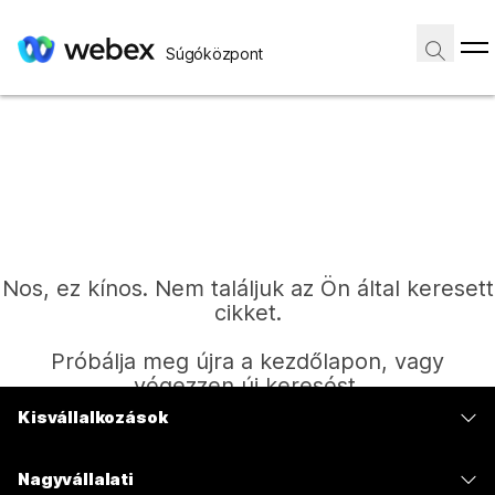
Súgóközpont
Nos, ez kínos. Nem találjuk az Ön által keresett
cikket.
Próbálja meg újra a kezdőlapon, vagy
végezzen új keresést.
Kisvállalkozások
Díjszabás
Kezdőlap
Nagyvállalati