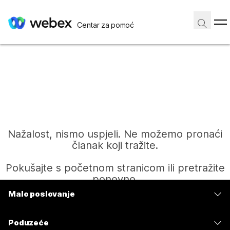
Centar za pomoć
Nažalost, nismo uspjeli. Ne možemo pronaći
članak koji tražite.
Pokušajte s početnom stranicom ili pretražite
ponovno.
Malo poslovanje
Cijene
Početak
Poduzeće