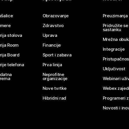
Pošaljite pitanje
ušalice
Obrazovanje
Preuzimanja
mere
Zdravstvo
Pridružite s
sastanku
rija stolova
Uprava
Mrežna obuk
rija Room
Financije
Integracije
rija Board
Sport i zabava
Pristupačnos
rije telefona
Prva linija
Uključivost
datna
Neprofitne
rema
organizacije
Webinari uživ
Nove tvrtke
Webex zajed
Hibridni rad
Programeri 
Novosti i ino