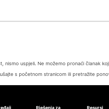
t, nismo uspjeli. Ne možemo pronaći članak koji 
ušajte s početnom stranicom ili pretražite pono
Početak
eđaji
Rješenja za
Resursi
Tražite li odgovor?