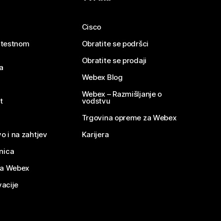
Cisco
e testnom
Obratite se podršci
Obratite se prodaji
a
Webex Blog
Webex – Razmišljanje o
t
vodstvu
Trgovina opreme za Webex
o i na zahtjev
Karijera
nica
za Webex
vacije