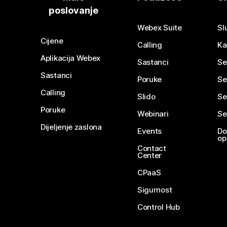
poslovanje
Webex Suite
Sl
Cijene
Calling
Ka
Aplikacija Webex
Sastanci
Se
Sastanci
Poruke
Se
Calling
Slido
Se
Poruke
Webinari
Se
Dijeljenje zaslona
Events
Do
op
Contact
Center
CPaaS
Sigurnost
Control Hub