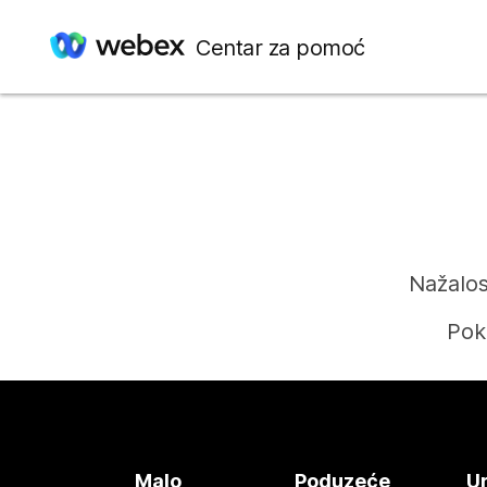
Centar za pomoć
Nažalos
Pok
Malo
Poduzeće
Ur