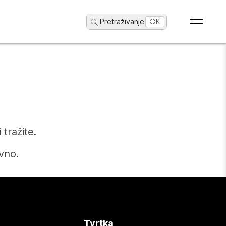
Pretraživanje
...
⌘K
tražite.
vno.
Tvrtka