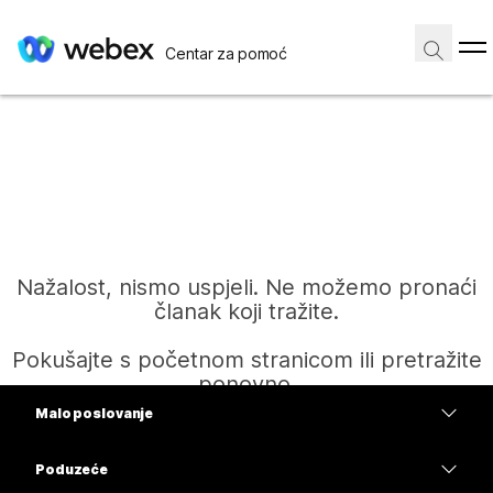
Centar za pomoć
Nažalost, nismo uspjeli. Ne možemo pronaći
članak koji tražite.
Pokušajte s početnom stranicom ili pretražite
ponovno.
Malo poslovanje
Cijene
Poduzeće
Početak