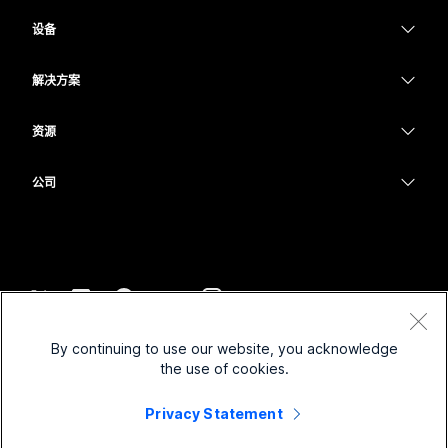
Webex 应用程序
Webex Suite
设备
Meetings
提交问题
Calling
头戴式耳机
Calling
解决方案
Meetings
摄像头
教育
消息传递
消息传递
资源
Desk 系列
医疗保健
屏幕共享
下载
Slido
Room 系列
公司
政府
加入测试会议
Webinars
Cisco
Board 系列
财务
在线课程
Events
联系技术支持
Phone 系列
体育与娱乐
集成
Contact Center
联系销售
配件
一线员工
辅助功能
CPaaS
条款和条件
Webex Blog
By continuing to use our website, you acknowledge
非营利组织
隐私权声明
包容性
安全性
the use of cookies.
Webex 思想领导力
Cookie
新兴公司
直播和点播网络研讨会
Control Hub
Privacy Statement
Webex 商店
商标
混合式工作
Webex 社区
©
2026
Cisco 和/或其附属公司。保留所有权利。