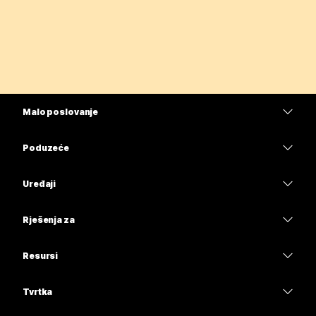
Malo poslovanje
Cijene
Poduzeće
Aplikacija Webex
Webex Suite
Uređaji
Sastanci
Calling
Slušalice
Calling
Rješenja za
Sastanci
Kamere
Obrazovanje
Poruke
Poruke
Resursi
Serija stolova
Zdravstvo
Dijeljenje zaslona
Preuzimanja
Slido
Serija Room
Tvrtka
Uprava
Pridružite se testnom sastanku
Webinari