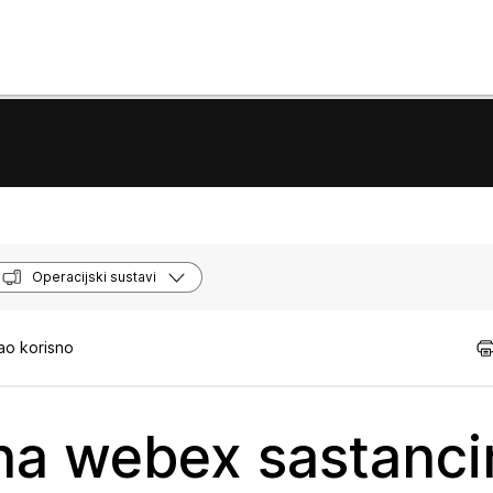
Operacijski sustavi
ao korisno
 na webex sastanc