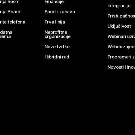
rija Room
Financije
Integracije
rija Board
Sport i zabava
Pristupačnos
rije telefona
Prva linija
Uključivost
datna
Neprofitne
rema
organizacije
Webinari uživ
Nove tvrtke
Webex zajed
Hibridni rad
Programeri 
Novosti i ino