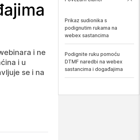
đajima
Prikaz sudionika s
podignutim rukama na
webex sastancima
 webinara i ne
Podignite ruku pomoću
ćina i u
DTMF naredbi na webex
sastancima i događajima
ljuje se i na