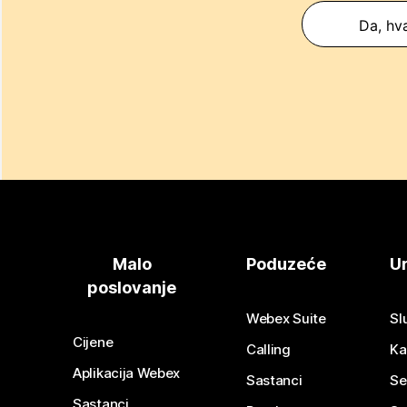
Da, hva
Malo
Poduzeće
Ur
poslovanje
Webex Suite
Sl
Cijene
Calling
Ka
Aplikacija Webex
Sastanci
Se
Sastanci