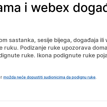
ama i webex doga
kom sastanka, sesije bijega, događaja ili
ite ruku. Podizanje ruke upozorava doma
dignute ruke. Ikona podignute ruke pojav
st
možda neće dopustiti sudionicima da podignu ruke
.