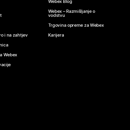
Webex Blog
Webex – Razmišljanje o
t
vodstvu
Trgovina opreme za Webex
o i na zahtjev
Karijera
nica
za Webex
vacije