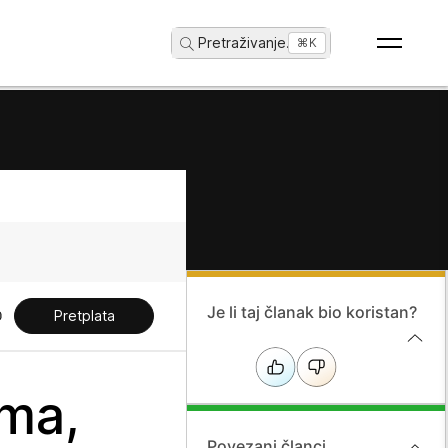
Pretraživanje
...
⌘K
Je li taj članak bio koristan?
Pretplata
ima,
Povezani članci