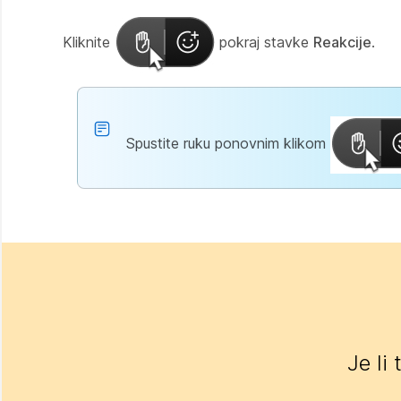
Kliknite
pokraj stavke
Reakcije
.
Spustite ruku ponovnim klikom
Je li