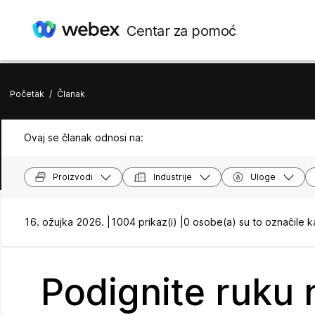
Centar za pomoć
Početak
/
Članak
Ovaj se članak odnosi na:
Proizvodi
Industrije
Uloge
16. ožujka 2026. |
1004 prikaz(i) |
0 osobe(a) su to označile k
Podignite ruku