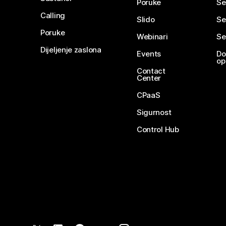
Poruke
Se
Calling
Slido
Se
Poruke
Webinari
Se
Dijeljenje zaslona
Events
Do
op
Contact
Center
CPaaS
Sigurnost
Control Hub