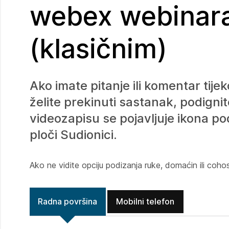
webex webinar
(klasičnim)
Ako imate pitanje ili komentar tije
želite prekinuti sastanak, podign
videozapisu se pojavljuje ikona po
ploči Sudionici.
Ako ne vidite opciju podizanja ruke, domaćin ili coho
Radna površina
Mobilni telefon