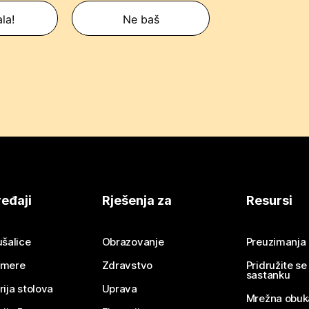
la!
Ne baš
eđaji
Rješenja za
Resursi
ušalice
Obrazovanje
Preuzimanja
mere
Zdravstvo
Pridružite s
sastanku
rija stolova
Uprava
Mrežna obuk