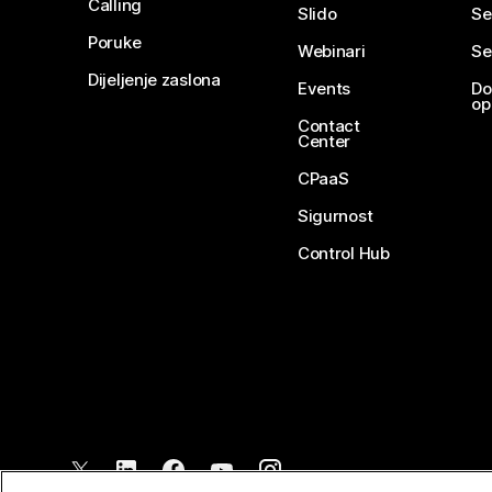
Calling
Slido
Se
Poruke
Webinari
Se
Dijeljenje zaslona
Events
Do
op
Contact
Center
CPaaS
Sigurnost
Control Hub