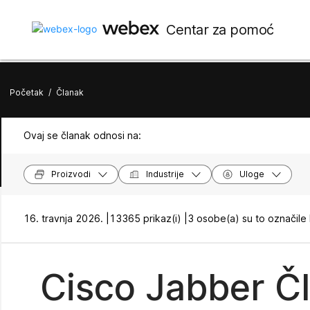
Centar za pomoć
Početak
/
Članak
Ovaj se članak odnosi na:
Proizvodi
Industrije
Uloge
16. travnja 2026. |
13365 prikaz(i) |
3 osobe(a) su to označile
Cisco Jabber Čl