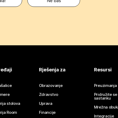
la!
Ne baš
eđaji
Rješenja za
Resursi
ušalice
Obrazovanje
Preuzimanja
mere
Zdravstvo
Pridružite s
sastanku
rija stolova
Uprava
Mrežna obuk
rija Room
Financije
Integracije