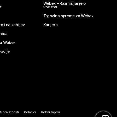
Webex – Razmišljanje o
t
vodstvu
Trgovina opreme za Webex
o i na zahtjev
Karijera
nica
za Webex
vacije
ti privatnosti
Kolačići
Robni žigovi