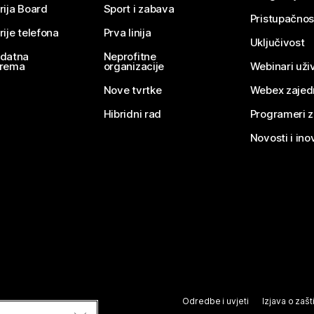
rija Board
Sport i zabava
Pristupačnos
rije telefona
Prva linija
Uključivost
datna
Neprofitne
rema
organizacije
Webinari uživ
Nove tvrtke
Webex zajed
Hibridni rad
Programeri 
Novosti i ino
Odredbe i uvjeti
Izjava o zašti