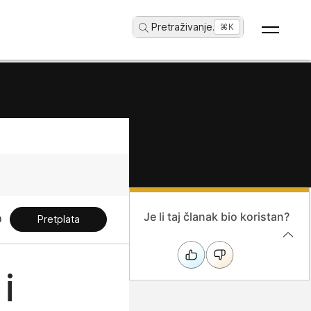
Pretraživanje
...
⌘K
Je li taj članak bio koristan?
Pretplata
i