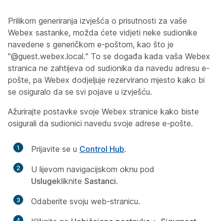
Prilikom generiranja izvješća o prisutnosti za vaše
Webex sastanke, možda ćete vidjeti neke sudionike
navedene s generičkom e-poštom, kao što je
"@guest.webex.local." To se događa kada vaša Webex
stranica ne zahtijeva od sudionika da navedu adresu e-
pošte, pa Webex dodjeljuje rezervirano mjesto kako bi
se osiguralo da se svi pojave u izvješću.
Ažurirajte postavke svoje Webex stranice kako biste
osigurali da sudionici navedu svoje adrese e-pošte.
1
Prijavite se u
Control Hub
.
2
U lijevom navigacijskom oknu pod
Usluge
kliknite
Sastanci
.
3
Odaberite svoju web-stranicu.
4