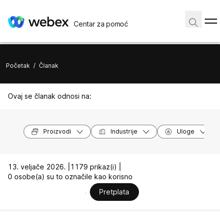
Centar za pomoć
Početak
/
Članak
Ovaj se članak odnosi na:
Proizvodi
Industrije
Uloge
13. veljače 2026. |
1179 prikaz(i) |
0 osobe(a) su to označile kao korisno
Pretplata