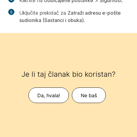
Kliknite na
Uobičajene postavke
>
Sigurnost
.
5
Uključite prekidač za
Zatraži adresu e-pošte
sudionika (Sastanci i obuka)
.
Je li taj članak bio koristan?
Da, hvala!
Ne baš