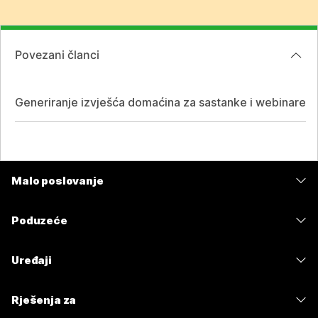
Povezani članci
Generiranje izvješća domaćina za sastanke i webinare
Malo poslovanje
Cijene
Poduzeće
Aplikacija Webex
Webex Suite
Uređaji
Sastanci
Calling
Slušalice
Calling
Rješenja za
Sastanci
Kamere