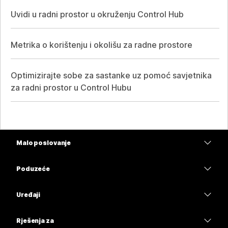
Uvidi u radni prostor u okruženju Control Hub
Metrika o korištenju i okolišu za radne prostore
Optimizirajte sobe za sastanke uz pomoć savjetnika
za radni prostor u Control Hubu
Malo poslovanje
Cijene
Poduzeće
Aplikacija Webex
Webex Suite
Uređaji
Sastanci
Calling
Slušalice
Calling
Rješenja za
Sastanci