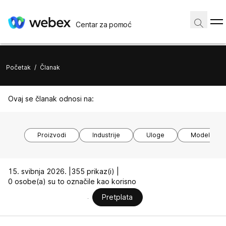
Centar za pomoć
Početak
/
Članak
Ovaj se članak odnosi na:
Proizvodi
Industrije
Uloge
Modeli uređ
15. svibnja 2026. |
355 prikaz(i) |
0 osobe(a) su to označile kao korisno
Pretplata