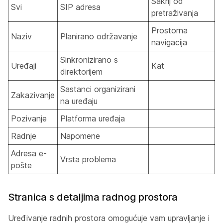
Sakrij od
Svi
SIP adresa
pretraživanja
Prostorna
Naziv
Planirano održavanje
navigacija
Sinkronizirano s
Uređaji
Kat
direktorijem
Sastanci organizirani
Zakazivanje
na uređaju
Pozivanje
Platforma uređaja
Radnje
Napomene
Adresa e-
Vrsta problema
pošte
Stranica s detaljima radnog prostora
Uređivanje radnih prostora omogućuje vam upravljanje i