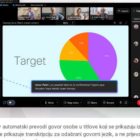
 automatski prevodi govor osobe u titlove koji se prikazuju i
e prikazuje transkripciju za odabrani govorni jezik, a ne prij