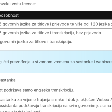
svaku vrstu licence:
posobnost
 govornih jezika za titlove i prijevode te više od 120 jezika z
 govornih jezika za titlove i transkripciju, bez prijevoda.
govornih jezika za titlove i transkripciju.
ućiti prevođenje u stvarnom vremenu za sastanke i webinare
sastanka:
pt podržava samo englesku transkripciju.
stanka za vrijeme trajanja snimke I dok je uključen Webex Assi
ssistanta podržavaju transkripciju na svim govornim jezicima
 su vam jezici dostupni).