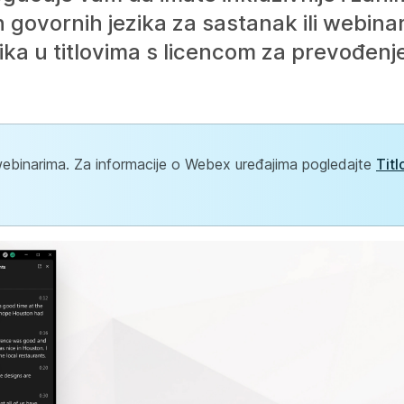
 govornih jezika za sastanak ili webina
zika u titlovima s licencom za prevođen
ebinarima. Za informacije o Webex uređajima pogledajte
Titl