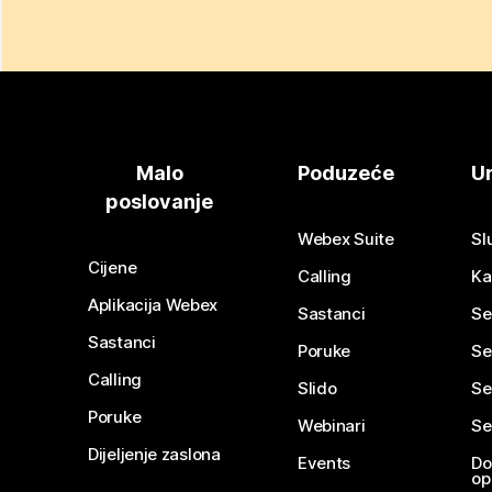
Malo
Poduzeće
Ur
poslovanje
Webex Suite
Sl
Cijene
Calling
Ka
Aplikacija Webex
Sastanci
Se
Sastanci
Poruke
Se
Calling
Slido
Se
Poruke
Webinari
Se
Dijeljenje zaslona
Events
Do
op