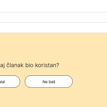
 taj članak bio koristan?
la!
Ne baš