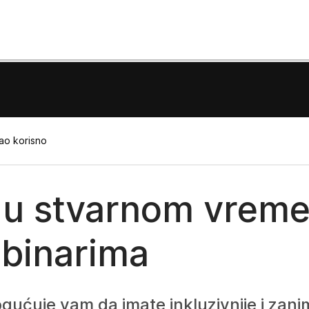
ao korisno
d u stvarnom vrem
ebinarima
ćuje vam da imate inkluzivnije i zaniml