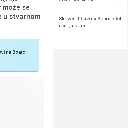
r može se
je u stvarnom
Skriveni titlovi na Board, stol
i serija soba
ovi na Board,