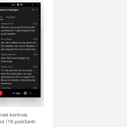
znad kontrola
evod (16 podržanih