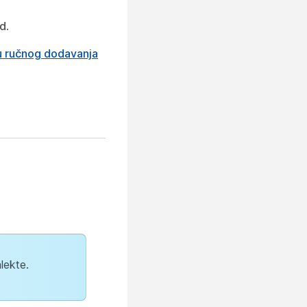
ed
.
gu ručnog dodavanja
alekte.