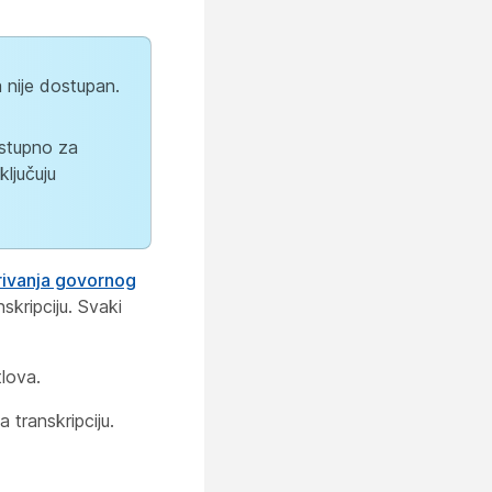
 nije dostupan.
ostupno za
ljučuju
ivanja govornog
skripciju. Svaki
tlova.
 transkripciju.