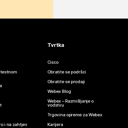
Tvrtka
Cisco
e testnom
Obratite se podršci
Obratite se prodaji
a
Webex Blog
Webex – Razmišljanje o
t
vodstvu
Trgovina opreme za Webex
o i na zahtjev
Karijera