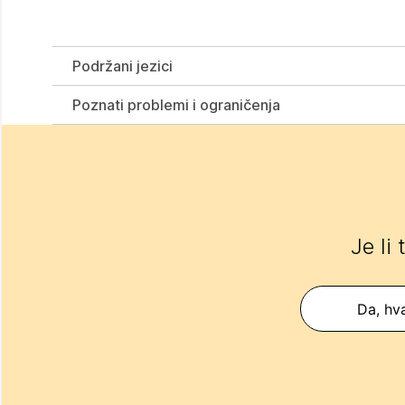
Podržani jezici
Poznati problemi i ograničenja
Je li
Da, hva