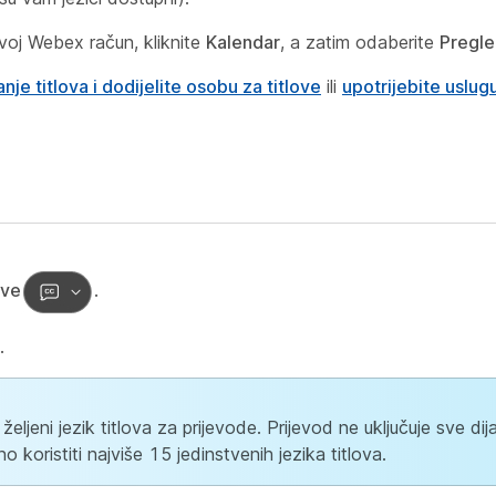
svoj Webex račun, kliknite
Kalendar
, a zatim odaberite
Pregl
je titlova i dodijelite osobu za titlove
ili
upotrijebite uslu
ove
.
.
eljeni jezik titlova za prijevode. Prijevod ne uključuje sve dij
koristiti najviše 15 jedinstvenih jezika titlova.