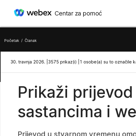
Centar za pomoć
Početak
/
Članak
30. travnja 2026. |
3575 prikaz(i) |
1 osobe(a) su to označile k
Prikaži prijevo
sastancima i w
Prijevod u stvarnom vremenu omogu