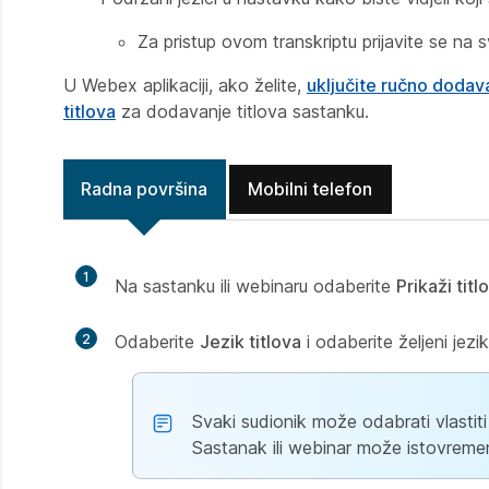
Za pristup ovom transkriptu prijavite se na 
U Webex aplikaciji, ako želite,
uključite ručno dodavan
titlova
za dodavanje titlova sastanku.
Radna površina
Mobilni telefon
1
Na sastanku ili webinaru odaberite
Prikaži titl
2
Odaberite
Jezik titlova
i odaberite željeni jezik
Svaki sudionik može odabrati vlastiti ž
Sastanak ili webinar može istovremeno 