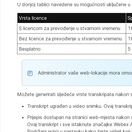
U donjoj tablici navedene su mogućnosti uključene u 
Vrsta licence
S
S licencom za prevođenje u stvarnom vremenu
16
Bez licence za prevođenje u stvarnom vremenu
16
Besplatno
5 
Administrator vaše web-lokacije mora omog
Možete generirati sljedeće vrste transkripata nakon 
Transkript ugrađen u video snimku. Ovaj transkri
Prijepis dostupan na stranici web-mjesta nakon sa
Ovaj transkript i sve istaknute značajke Webex A
Podržani jezici
u nastavku kako biste vidjeli koji