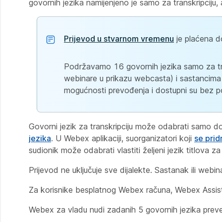
govornih jezika namijenjeno je samo za transkripciju, 
Prijevod u stvarnom vremenu
je plaćena do
Podržavamo 16 govornih jezika samo za tr
webinare u prikazu webcasta) i sastancima 
mogućnosti prevođenja i dostupni su bez 
Govorni jezik za transkripciju može odabrati samo do
jezika
. U Webex aplikaciji, suorganizatori koji
se prid
sudionik može odabrati vlastiti željeni jezik titlova za
Prijevod ne uključuje sve dijalekte. Sastanak ili webin
Za korisnike besplatnog Webex računa, Webex Assistant 
Webex za vladu nudi zadanih 5 govornih jezika preve