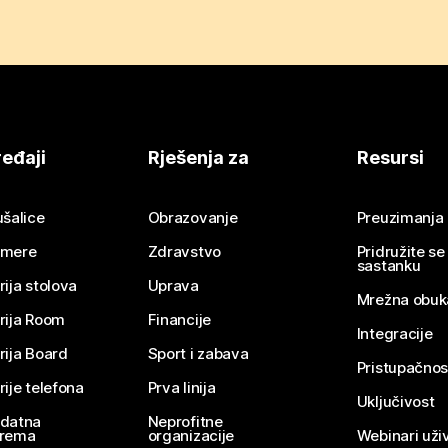
eđaji
Rješenja za
Resursi
ušalice
Obrazovanje
Preuzimanja
mere
Zdravstvo
Pridružite s
sastanku
rija stolova
Uprava
Mrežna obuk
rija Room
Financije
Integracije
rija Board
Sport i zabava
Pristupačnos
rije telefona
Prva linija
Uključivost
datna
Neprofitne
rema
organizacije
Webinari uživ