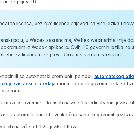
a ne za prijevod).
datna licenca, bez ove licence prijevod na više jezika titlova
anskripciju, u Webex sastancima, Webex webinarima (nije d
pokrenutim iz Webex aplikacije. Ovih 16 govornih jezika ne uk
potrebe za licencom za prevođenje u stvarnom vremenu.
maćin ili se automatski promijeniti pomoću
automatskog otkr
ružuju sastanku s uređaja
mogu odabrati govorni jezik za tran
 prijevode.
ar može istovremeno koristiti najviše 15 jedinstvenih jezika ti
ili automatizirani titlovi uključuju samo 5 govornih jezika za
denih na više od 120 jezika titlova.