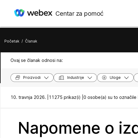
Centar za pomoć
Početak
/
Članak
Ovaj se članak odnosi na:
Proizvodi
Industrije
Uloge
10. travnja 2026. |
11275 prikaz(i) |
0 osobe(a) su to označile
Napomene o iz