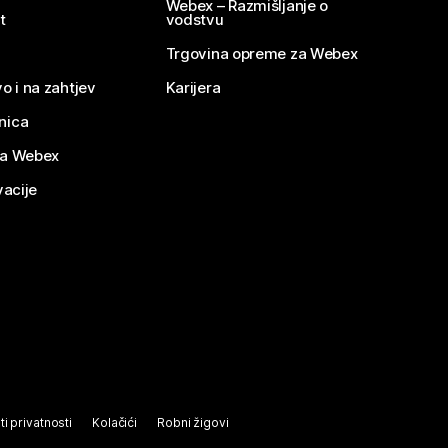
Webex – Razmišljanje o
t
vodstvu
Trgovina opreme za Webex
o i na zahtjev
Karijera
nica
za Webex
vacije
ti privatnosti
Kolačići
Robni žigovi