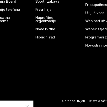
rija Board
Sport i zabava
Pristupačnos
rije telefona
Prva linija
Uključivost
datna
Neprofitne
rema
organizacije
Webinari uživ
Nove tvrtke
Webex zajed
Hibridni rad
Programeri 
Novosti i ino
Odredbe i uvjeti
Izjava o zašti