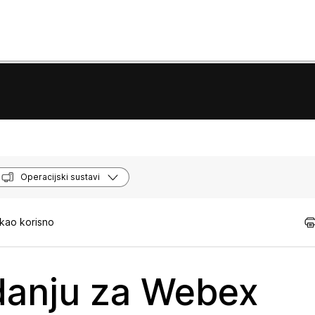
Operacijski sustavi
 kao korisno
danju za Webex