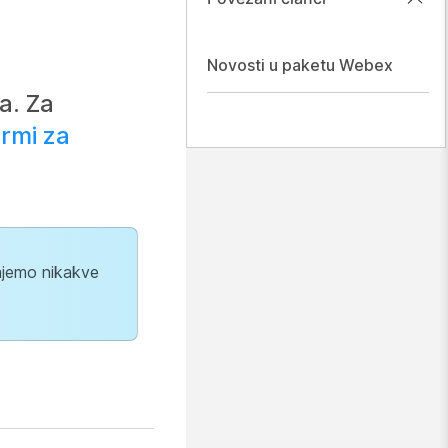
Novosti u paketu Webex
a. Za
ormi za
dajemo nikakve