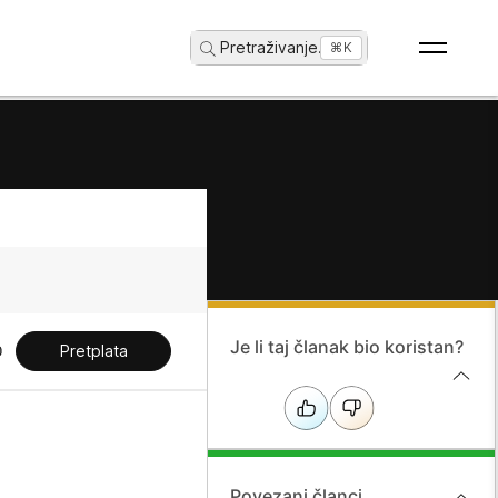
Pretraživanje
...
⌘K
Je li taj članak bio koristan?
Pretplata
Povezani članci