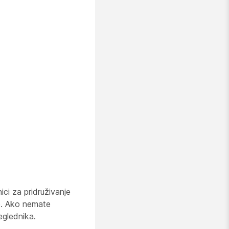
ci za pridruživanje
je. Ako nemate
reglednika.