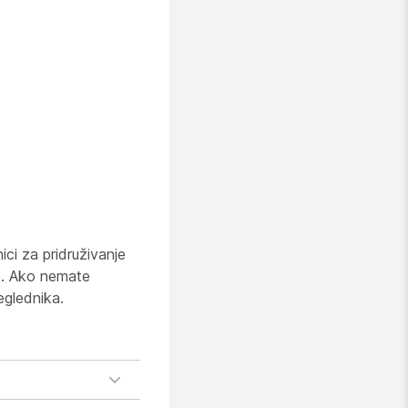
ci za pridruživanje
je. Ako nemate
reglednika.