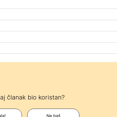
 taj članak bio koristan?
la!
Ne baš