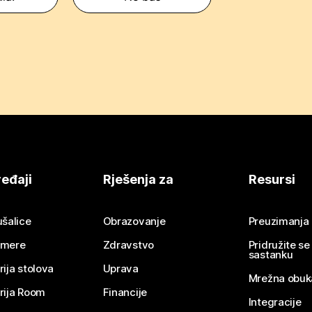
eđaji
Rješenja za
Resursi
ušalice
Obrazovanje
Preuzimanja
mere
Zdravstvo
Pridružite s
sastanku
rija stolova
Uprava
Mrežna obuk
rija Room
Financije
Integracije