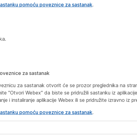
sastanku pomoću poveznice za sastanak
.
ka.
oveznice za sastanak
nicu za sastanak otvorit će se prozor preglednika na strani
nite "Otvori Webex" da biste se pridružili sastanku iz aplikaci
je i instaliranje aplikacije Webex ili se pridružite izravno iz p
sastanku pomoću poveznice za sastanak
.