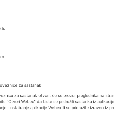
ka.
ka.
oveznice za sastanak
nicu za sastanak otvorit će se prozor preglednika na strani
nite "Otvori Webex" da biste se pridružili sastanku iz aplikaci
je i instaliranje aplikacije Webex ili se pridružite izravno iz p