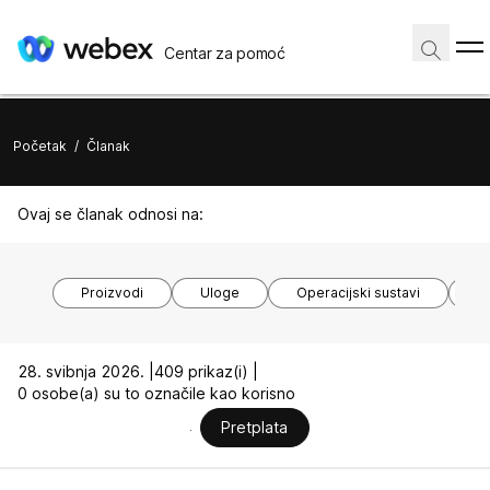
Centar za pomoć
Početak
/
Članak
Ovaj se članak odnosi na:
Proizvodi
Uloge
Operacijski sustavi
M
28. svibnja 2026. |
409 prikaz(i) |
0 osobe(a) su to označile kao korisno
Pretplata