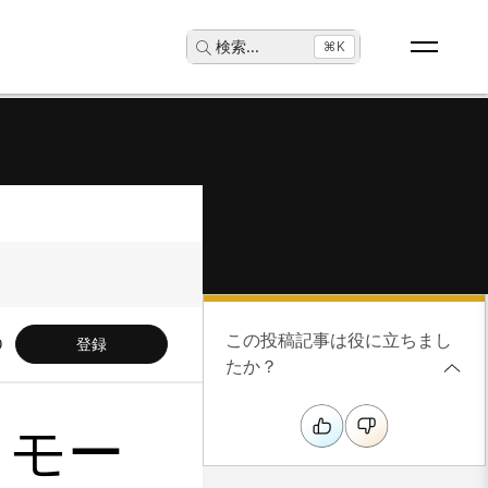
検索
...
⌘K
この投稿記事は役に立ちまし
登録
たか？
リモー