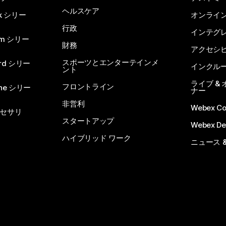
ヘルスケア
sk シリー
オンライ
行政
インテグ
om シリー
財務
アクセシ
スポーツとエンターテインメ
rd シリー
インクル
ント
ライブ &
フロントライン
one シリー
ナー
非営利
Webex C
セサリ
スタートアップ
Webex De
ハイブリッド ワーク
ニュース 