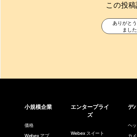
この投稿
ありがとう
ました
小規模企業
エンタープライ
デ
ズ
価格
ヘッ
Webex スイート
Webex アプ
カメ