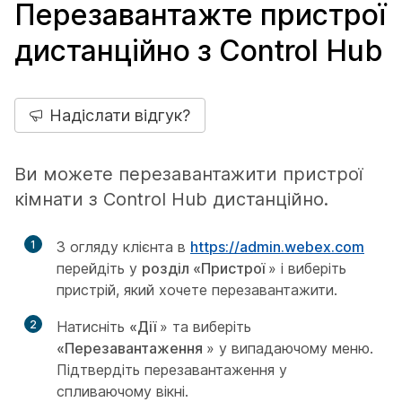
Перезавантажте пристрої
дистанційно з Control Hub
Надіслати відгук?
Ви можете перезавантажити пристрої
кімнати з Control Hub дистанційно.
1
З огляду клієнта в
https://admin.webex.com
перейдіть у
розділ «Пристрої
» і виберіть
пристрій, який хочете перезавантажити.
2
Натисніть
«Дії
» та виберіть
«Перезавантаження
» у випадаючому меню.
Підтвердіть перезавантаження у
спливаючому вікні.