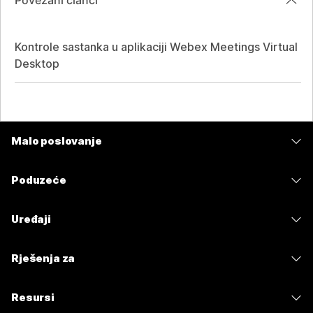
Povezani članci
Kontrole sastanka u aplikaciji Webex Meetings Virtual
Desktop
Malo poslovanje
Cijene
Poduzeće
Aplikacija Webex
Webex Suite
Uređaji
Sastanci
Calling
Slušalice
Calling
Rješenja za
Sastanci
Kamere
Poruke
Obrazovanje
Poruke
Resursi
Serija stolova
Dijeljenje zaslona
Zdravstvo