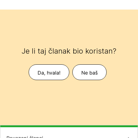
Je li taj članak bio koristan?
Da, hvala!
Ne baš