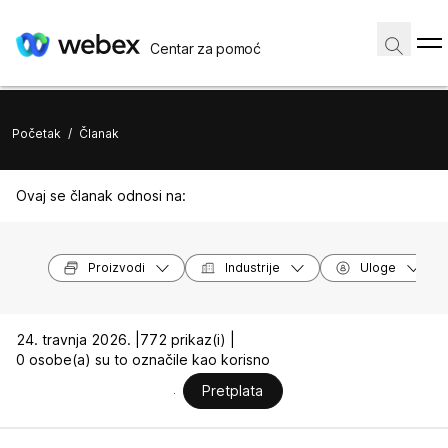
Centar za pomoć
Početak
/
Članak
Ovaj se članak odnosi na:
Proizvodi
Industrije
Uloge
24. travnja 2026. |
772 prikaz(i) |
0 osobe(a) su to označile kao korisno
Pretplata