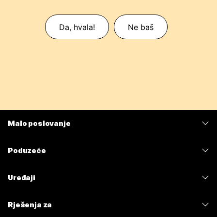
Da, hvala!
Ne baš
Malo poslovanje
Cijene
Poduzeće
Aplikacija Webex
Webex Suite
Uređaji
Sastanci
Calling
Slušalice
Calling
Rješenja za
Sastanci
Kamere