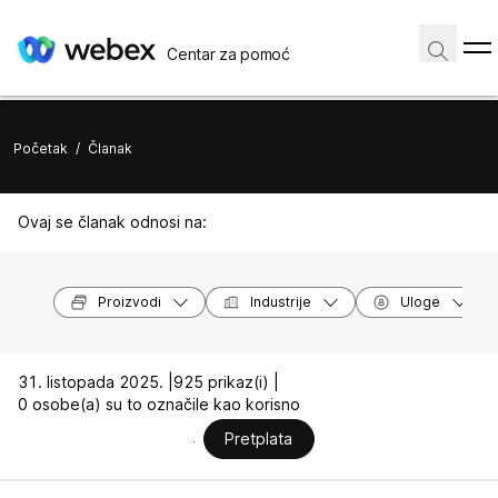
Centar za pomoć
Početak
/
Članak
Ovaj se članak odnosi na:
Proizvodi
Industrije
Uloge
31. listopada 2025. |
925 prikaz(i) |
0 osobe(a) su to označile kao korisno
Pretplata