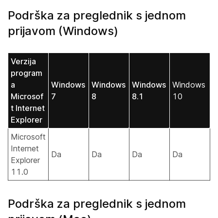
Podrška za preglednik s jednom
prijavom (Windows)
Verzija
program
a
Windows
Windows
Windows
Windows
Microsof
7
8
8.1
10
t Internet
Explorer
Microsoft
Internet
Da
Da
Da
Da
Explorer
11.0
Podrška za preglednik s jednom