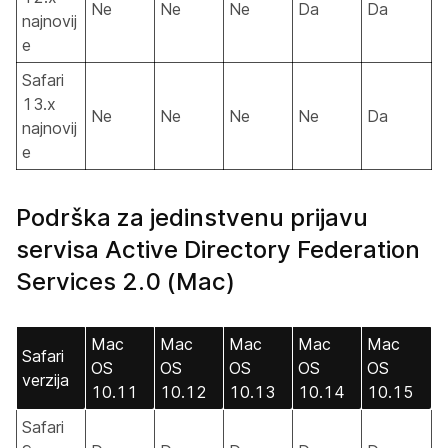
Ne
Ne
Ne
Da
Da
najnovij
e
Safari
13.x
Ne
Ne
Ne
Ne
Da
najnovij
e
Podrška za jedinstvenu prijavu
servisa Active Directory Federation
Services 2.0 (Mac)
Mac
Mac
Mac
Mac
Mac
Safari
OS
OS
OS
OS
OS
verzija
10.11
10.12
10.13
10.14
10.15
Safari