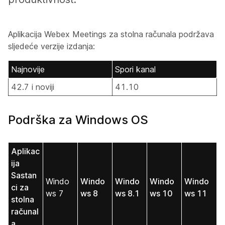
Aplikacija Webex Meetings za stolna računala podržava
sljedeće verzije izdanja:
Najnovije
Spori kanal
42.7 i noviji
41.10
Podrška za Windows OS
Aplikac
ija
Sastan
Windo
Windo
Windo
Windo
Windo
ci za
ws 7
ws 8
ws 8.1
ws 10
ws 11
stolna
računal
a