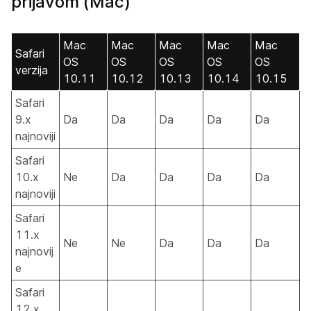
prijavom (Mac)
Mac
Mac
Mac
Mac
Mac
Safari
OS
OS
OS
OS
OS
verzija
10.11
10.12
10.13
10.14
10.15
Safari
9.x
Da
Da
Da
Da
Da
najnoviji
Safari
10.x
Ne
Da
Da
Da
Da
najnoviji
Safari
11.x
Ne
Ne
Da
Da
Da
najnovij
e
Safari
12.x