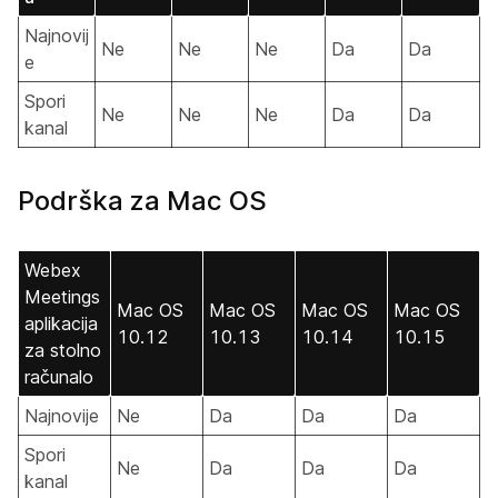
Najnovij
Ne
Ne
Ne
Da
Da
e
Spori
Ne
Ne
Ne
Da
Da
kanal
Podrška za Mac OS
Webex
Meetings
Mac OS
Mac OS
Mac OS
Mac OS
aplikacija
10.12
10.13
10.14
10.15
za stolno
računalo
Najnovije
Ne
Da
Da
Da
Spori
Ne
Da
Da
Da
kanal