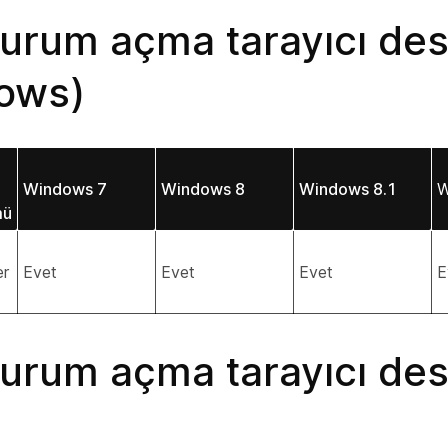
turum açma tarayıcı des
ows)
Windows 7
Windows 8
Windows 8.1
W
mü
er
Evet
Evet
Evet
E
turum açma tarayıcı des