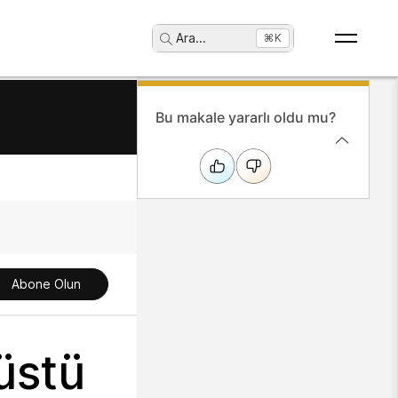
Ara
...
⌘K
Bu makale yararlı oldu mu?
Abone Olun
üstü