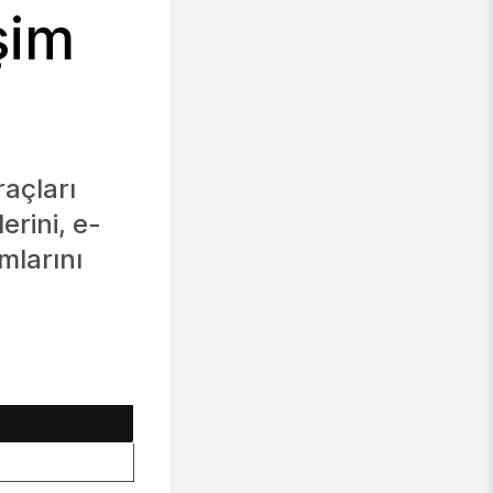
şim
açları
erini, e-
mlarını