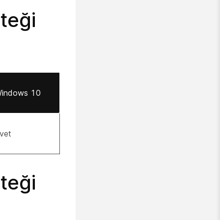
teği
indows 10
vet
teği