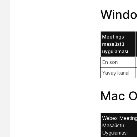
Windo
Meetings
masaüstü
uygulaması
En son
Yavaş kanal
Mac O
Webex Meetin
Masaüstü
Uygulaması