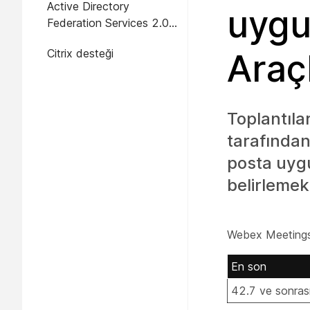
Active Directory
uygu
Federation Services 2.0
çoklu oturum açma
Citrix desteği
Araç
desteği (Mac)
Toplantıla
tarafından 
posta uygu
belirlemek
Webex Meetings 
En son
42.7 ve sonras