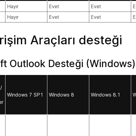
Hayır
Evet
Evet
E
Hayır
Evet
Evet
E
Erişim Araçları desteği
ft Outlook Desteği (Windows)
/
Windows 7 SP1
Windows 8
Windows 8.1
W
er